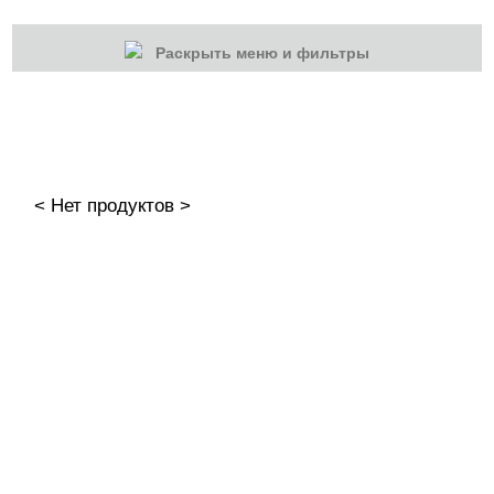
Раскрыть меню и фильтры
КАТЕГОРИИ
Cбросить
Акции
Новинки
< Нет продуктов >
Скоро в продаже
Распродажа
Наборы
Акрилы
Гель-краски
Гели и Акрил гели
База