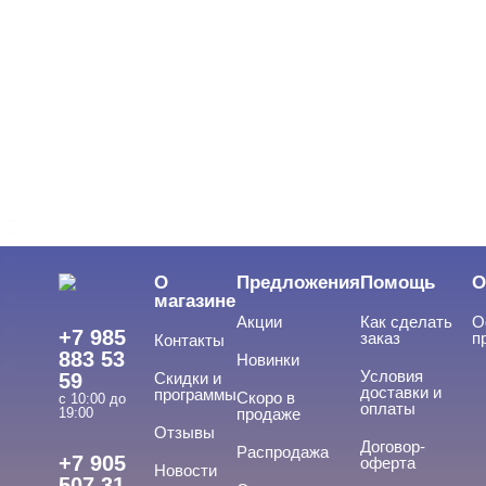
Однофазная
Трехфазная
ВИДЫ ГЕЛЕЙ
Cвернуть
LED-гели
LED/UV-гели
О
Предложения
Помощь
О
Акригель
магазине
Акции
Как сделать
О
Уф-Гель
+7 985
заказ
п
Контакты
883 53
Новинки
Биогель
Условия
59
Скидки и
доставки и
программы
Скоро в
Показать все
с 10:00 до
оплаты
19:00
продаже
Отзывы
ТИПЫ ГЕЛЕЙ
Договор-
Cвернуть
Распродажа
+7 905
оферта
Новости
507 31