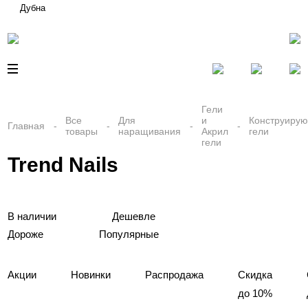
Дубна
Гели
Все
Для
и
Конструиру
Главная
товары
наращивания
Акрил
гели
гели
Trend Nails
В наличии
Дешевле
Дороже
Популярные
Акции
Новинки
Распродажа
Скидка
до 10%