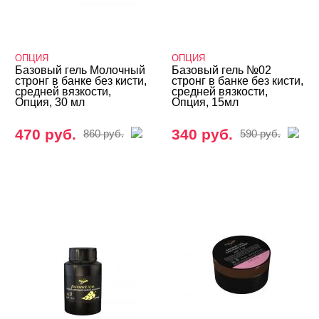
ОПЦИЯ
ОПЦИЯ
ОПЦИЯ
ЦВЕТ
Свернуть
Базовый гель Молочный
Базовый гель №02
стронг в банке без кисти,
стронг в банке без кисти,
средней вязкости,
средней вязкости,
Опция, 30 мл
Опция, 15мл
470 руб.
340 руб.
860 руб.
590 руб.
ЦЕНА
Cвернуть
СИСТЕМА МОДЕЛИРОВАНИЯ
Cвернуть