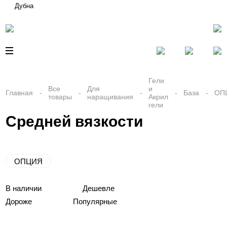
Дубна
Гели
Все
Для
и
Главная
База
ОП
товары
наращивания
Акрил
гели
Средней вязкости
ОПЦИЯ
В наличии
Дешевле
Дороже
Популярные