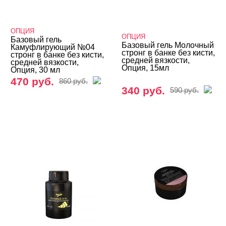
Камуфлирующие гели
Конструирующие гели
ОПЦИЯ
ОПЦИЯ
Базовый гель
Базовый гель Молочный
Однофазные гели
Камуфлирующий №04
стронг в банке без кисти,
стронг в банке без кисти,
средней вязкости,
средней вязкости,
Цветные гели - Gel Color
Опция, 15мл
Опция, 30 мл
470 руб.
860 руб.
Гель-желе
340 руб.
590 руб.
Гель-пластилин
Гели 3D и 4D
Кисти
Типсы, формы, клей
БРЕНДЫ
Cвернуть