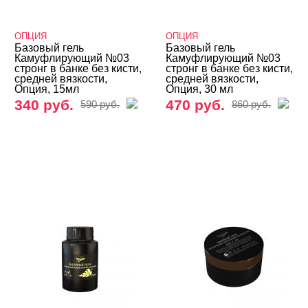
База
ОПЦИЯ
ОПЦИЯ
Fly Mary
Базовый гель
Базовый гель
Камуфлирующий №03
Камуфлирующий №03
стронг в банке без кисти,
стронг в банке без кисти,
Kodi
средней вязкости,
средней вязкости,
Опция, 15мл
Опция, 30 мл
Nogtika
340 руб.
470 руб.
590 руб.
860 руб.
Runail
ОПЦИЯ
Высокой вязкости
Средней вязкости
Жидкие гели и полигели
Акригель (полигель)
Биогель
Гели для френча