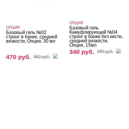
ОПЦИЯ
Однофазная
ОПЦИЯ
Базовый гель
Камуфлирующий №04
Базовый гель №02
Трехфазная
стронг в банке без кисти,
стронг в банке, средней
средней вязкости,
вязкости, Опция, 30 мл
Опция, 15мл
ВИДЫ ГЕЛЕЙ
340 руб.
Cвернуть
590 руб.
470 руб.
860 руб.
LED-гели
LED/UV-гели
Акригель
Уф-Гель
Биогель
Показать все