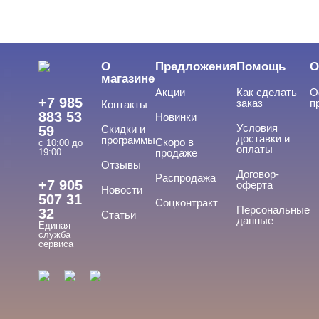
ТИПЫ ГЕЛЕЙ
Cвернуть
О
Предложения
Помощь
О
3д
магазине
Акции
Как сделать
О
4-d гели
+7 985
заказ
п
Контакты
883 53
Новинки
База
Условия
59
Скидки и
доставки и
программы
Вельвет
Скоро в
с 10:00 до
оплаты
19:00
продаже
Для френча
Отзывы
Договор-
Распродажа
+7 905
оферта
Показать все
Новости
507 31
Соцконтракт
Персональные
32
Статьи
данные
Единая
служба
сервиса