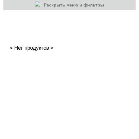
Раскрыть меню и фильтры
КАТЕГОРИИ
Cбросить
Акции
Новинки
< Нет продуктов >
Скоро в продаже
Распродажа
Дизайн ногтей
Втирка-спрей
Жидкая втирка
Ручки маркер для дизайна
3D дизайн
Valentine's Day