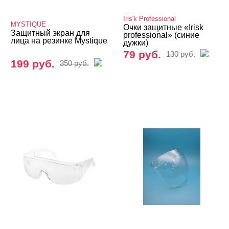
Аксессуары
Iris'k Professional
MYSTIQUE
Защитные очки и экраны
Очки защитные «Irisk
Защитный экран для
professional» (синие
лица на резинке Mystique
дужки)
Кейсы, контейнеры, подставки.
79 руб.
130 руб.
199 руб.
350 руб.
Палитры
Салфетки, колпачки, фольга
Подставки, разделители, муляжи и др.
БРЕНДЫ
Cвернуть
BLOOM
GLOBAL FASHION
Iris'k Professional
MONAMI