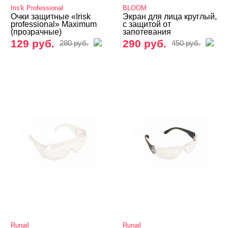
Iris'k Professional
BLOOM
MYSTIQUE
Очки защитные «Irisk
Экран для лица круглый,
professional» Maximum
с защитой от
Показать все
(прозрачные)
запотевания
129 руб.
290 руб.
280 руб.
450 руб.
ЦЕНА
Cвернуть
Runail
Runail