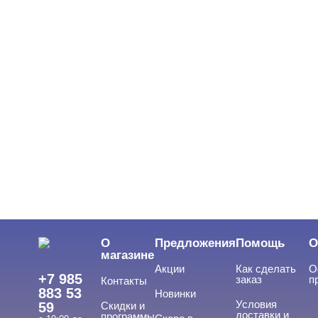
О
Предложения
Помощь
О
магазине
Акции
Как сделать
О
+7 985
заказ
п
Контакты
883 53
Новинки
Условия
59
Скидки и
доставки и
программы