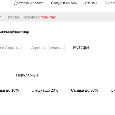
Доставка и оплата
Скидки и бонусы
Отзывы
О маг
Искать, например
гель-лак
аникюр/педикюр
Mystique
и и Акрил гели
Акригель (полигель)
Популярные
дка до 10%
Скидка до 20%
Скидка до 30%
Ск