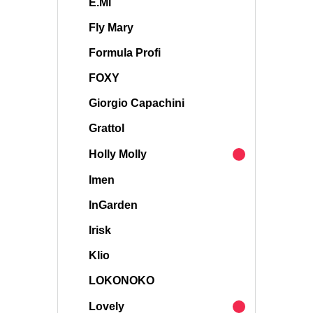
E.Mi
Fly Mary
Formula Profi
FOXY
Giorgio Capachini
Grattol
Holly Molly
Imen
InGarden
Irisk
Klio
LOKONOKO
Lovely