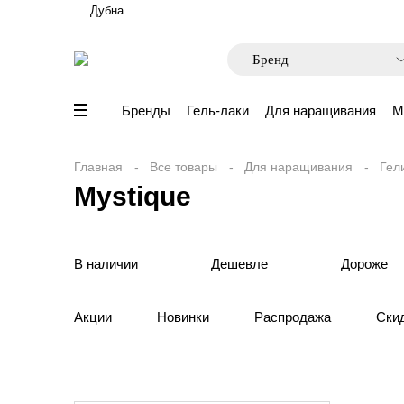
Дубна
Бренды
Гель-лаки
Для наращивания
М
Главная
Все товары
Для наращивания
Гел
Mystique
В наличии
Дешевле
Дороже
Акции
Новинки
Распродажа
Ски