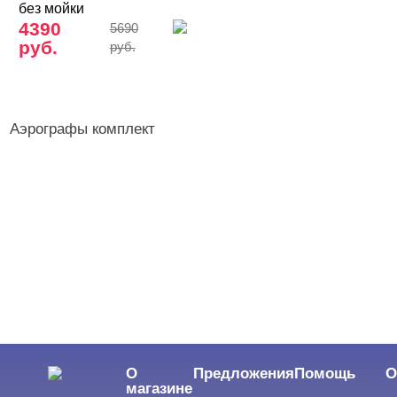
без мойки
4390
5690
руб.
руб.
Аэрографы комплект
О
Предложения
Помощь
О
магазине