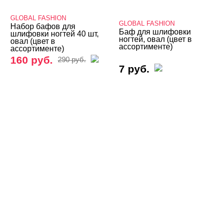
Бафы, полировщики, шлифовщики
GLOBAL FASHION
GLOBAL FASHION
Набор бафов для
Adricoco
Баф для шлифовки
шлифовки ногтей 40 шт,
Bloom
ногтей, овал (цвет в
овал (цвет в
ассортименте)
ассортименте)
Charme
160 руб.
290 руб.
E.Mi
7 руб.
Formula Profi
FOXY expert
Global Fashion
Imen
Irisk
Iva Nails
Kodi
Lianail
Lovely
Masura
MIO Nails
Monami