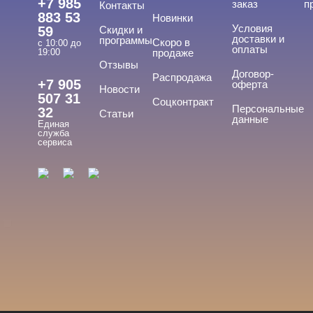
+7 985
заказ
п
Контакты
Пилки со сменными файлами
883 53
Новинки
Условия
59
Скидки и
Стеклянные и металлические
доставки и
программы
Скоро в
с 10:00 до
оплаты
19:00
продаже
Подология
Отзывы
Договор-
Распродажа
+7 905
оферта
Новости
Уход
507 31
Соцконтракт
Персональные
32
Статьи
Фрезы, боры, колпачки
данные
Единая
служба
сервиса
БРЕНДЫ
Cвернуть
GLOBAL FASHION
ЦЕНА
Cвернуть