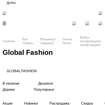
Дубна
Бафы,
Все
Маникюр/
Пилки,
Главная
полировщики,
товары
педикюр
блоки
шлифовщики
Global Fashion
GLOBAL FASHION
В наличии
Дешевле
Дороже
Популярные
Акции
Новинки
Распродажа
Скидка