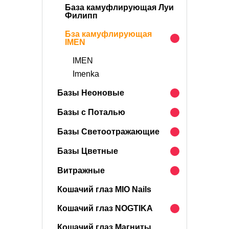
База камуфлирующая Луи
Филипп
Бза камуфлирующая
IMEN
IMEN
Imenka
Базы Неоновые
Базы с Поталью
Базы Светоотражающие
Базы Цветные
Витражные
Кошачий глаз MIO Nails
Кошачий глаз NOGTIKA
Кошачий глаз Магниты