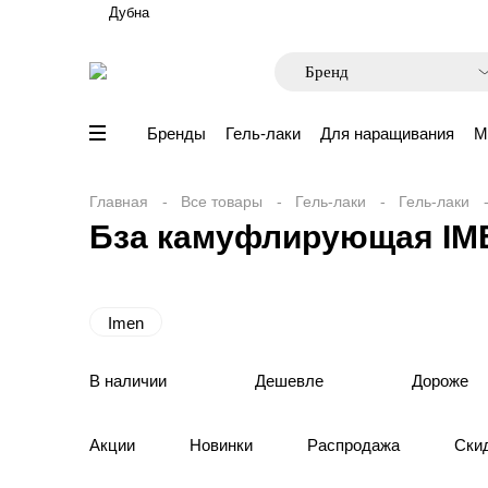
Дубна
Бренды
Гель-лаки
Для наращивания
М
Главная
Все товары
Гель-лаки
Гель-лаки
Бза камуфлирующая IM
Imen
В наличии
Дешевле
Дороже
Акции
Новинки
Распродажа
Ски