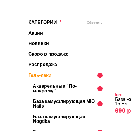
КАТЕГОРИИ
Cбросить
Акции
Новинки
Скоро в продаже
Распродажа
Гель-лаки
Акварельные "По-
мокрому"
Imen
База ж
База камуфлирующая MIO
15 мл
Nails
690 р
База камуфлирующая
Nogtika