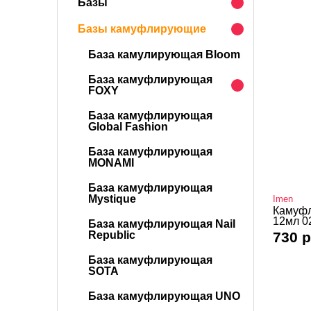
Базы
Базы камуфлирующие
База камулирующая Bloom
База камуфлирующая
FOXY
База камуфлирующая
Global Fashion
База камуфлирующая
MONAMI
База камуфлирующая
Mystique
Imen
Камуфл
12мл 0
База камуфлирующая Nail
Republic
730 р
База камуфлирующая
SOTA
База камуфлирующая UNO