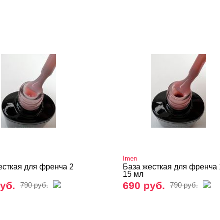
Imen
есткая для френча 2
База жесткая для френча 
15 мл
уб.
690 руб.
790 руб.
790 руб.