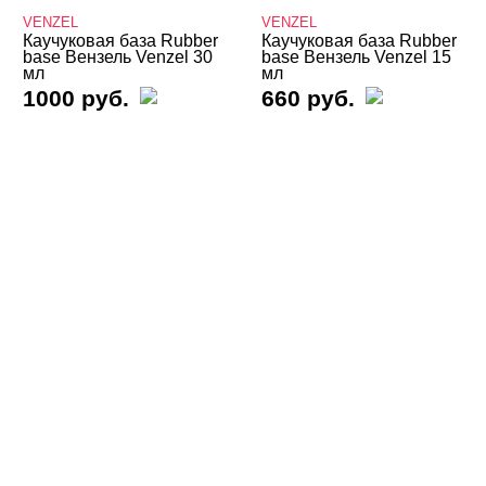
VENZEL
VENZEL
.
Каучуковая база Rubber
Каучуковая база Rubber
base Вензель Venzel 30
base Вензель Venzel 15
мл
мл
ADRICOCO
1000 руб.
660 руб.
AMOKEY
Angel Team
Arnelle
ARTEX
Beautix
Beauty-Free
Bloom
BSG
CHARME
Cosmolac