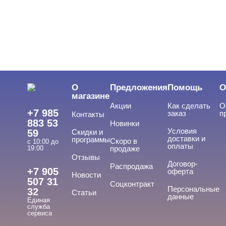
ЦЕНА
Cвернуть
О
Предложения
Помощь
О
магазине
Акции
Как сделать
О
+7 985
заказ
п
Контакты
883 53
Новинки
Условия
59
Скидки и
доставки и
программы
Скоро в
с 10:00 до
оплаты
19:00
продаже
Отзывы
ТИПЫ ГЕЛЕЙ
Договор-
Cвернуть
Распродажа
+7 905
оферта
Новости
507 31
Соцконтракт
Персональные
32
Статьи
данные
Единая
База
служба
сервиса
База для донаращивания