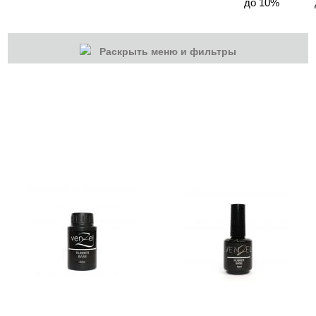
до 10%
Раскрыть меню и фильтры
КАТЕГОРИИ
Cбросить
Акции
Новинки
Скоро в продаже
Распродажа
Гель-лаки
Акварельные "По-мокрому"
База камуфлирующая MIO Nails
База камуфлирующая Nogtika
Базы