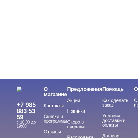
BLOOM
ЦВЕТ
Свернуть
ЦЕНА
Cвернуть
О
Предложения
Помощь
О
магазине
Акции
Как сделать
О
+7 985
заказ
п
Контакты
883 53
Новинки
Условия
59
Скидки и
доставки и
программы
Скоро в
с 10:00 до
оплаты
19:00
продаже
Отзывы
ТИПЫ ГЕЛЕЙ
Договор-
Cвернуть
Распродажа