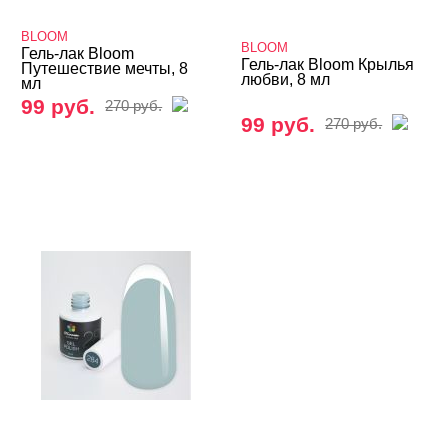
Базы
BLOOM
BLOOM
Базы камуфлирующие
Гель-лак Bloom
Гель-лак Bloom Крылья
Путешествие мечты, 8
любви, 8 мл
мл
Базы Неоновые
99 руб.
270 руб.
99 руб.
270 руб.
Базы с Поталью
Базы Светоотражающие
Базы Цветные
Витражные
Кошачий глаз MIO Nails
Кошачий глаз NOGTIKA
Кошачий глаз Магниты
Светоотражающие Nogtika
Твердые кремовые гель-лаки