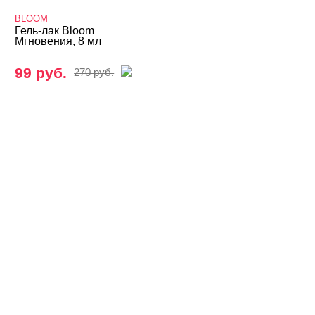
Термо THERMO
BLOOM
Гель-лак Bloom
ТОП Кошачий глаз
Мгновения, 8 мл
Топы
99 руб.
270 руб.
Хамелеон
Гель-лаки Bloom
Йогурты
Наборы гель-лаков
Натуральные гель-лаки
Неоновая коллекция 2023
Неоновые
Пастельные гель-лаки
Платиновые гель-лаки
С голографическим мерцанием
С эффектом мерцания
Свадебная коллекция 2023