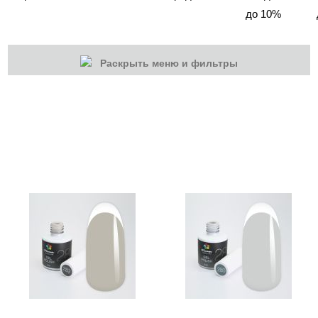
до 10%
Раскрыть меню и фильтры
КАТЕГОРИИ
Cбросить
Акции
Новинки
Скоро в продаже
Распродажа
Гель-лаки
Акварельные "По-мокрому"
База камуфлирующая MIO Nails
База камуфлирующая Nogtika