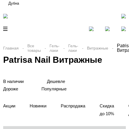
Дубна
Patris
Все
Гель-
Гель-
Главная
Витражные
Витр
товары
лаки
лаки
Patrisa Nail Витражные
В наличии
Дешевле
Дороже
Популярные
Акции
Новинки
Распродажа
Скидка
до 10%