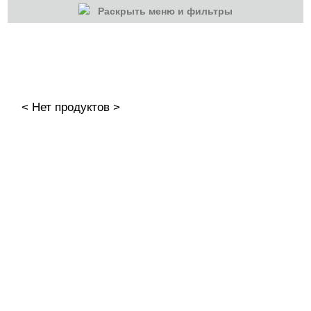
Раскрыть меню и фильтры
КАТЕГОРИИ
Cбросить
Акции
Новинки
< Нет продуктов >
Скоро в продаже
Распродажа
Гель-лаки
Акварельные "По-мокрому"
База камуфлирующая MIO Nails
База камуфлирующая Nogtika
Базы
Базы камуфлирующие