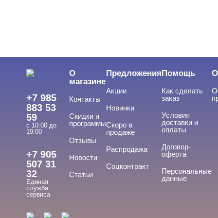
ЦЕНА
Cвернуть
О
Предложения
Помощь
О
магазине
Акции
Как сделать
О
+7 985
заказ
п
Контакты
883 53
Новинки
Условия
59
Скидки и
доставки и
программы
Скоро в
с 10:00 до
оплаты
19:00
продаже
Отзывы
ТИПЫ ГЕЛЕЙ
Договор-
Cвернуть
Распродажа
+7 905
оферта
Новости
507 31
Соцконтракт
Персональные
32
Статьи
данные
Единая
База
служба
сервиса
База для донаращивания