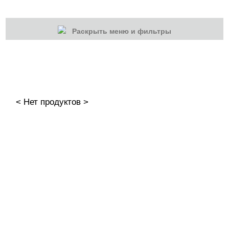
Раскрыть меню и фильтры
КАТЕГОРИИ
Cбросить
Акции
Новинки
< Нет продуктов >
Скоро в продаже
Распродажа
Подарки и сертификаты
Дезинфекция
Жидкости
Жидкости для очистки инструмента
Праймеры и др.