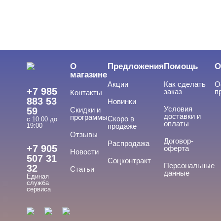
Сопутствующие жидкости UNO
Сопутствующие жидкости VogueNails
Сопутствующие жидкости Без бренда
Сопутствующие жидкости Владмива
Сопутствующие жидкости Луи Филипп
О
Предложения
Помощь
О
Сопутствующие жидкости Опция
магазине
Акции
Как сделать
О
Расходные материалы
+7 985
заказ
п
Контакты
883 53
Новинки
Аксессуары
Условия
59
Скидки и
доставки и
программы
Скоро в
с 10:00 до
оплаты
19:00
продаже
Отзывы
БРЕНДЫ
Договор-
Cвернуть
Распродажа
+7 905
оферта
Новости
507 31
Соцконтракт
Персональные
32
Статьи
данные
Единая
ADRICOCO
служба
сервиса
ARAVIA
ARTEX