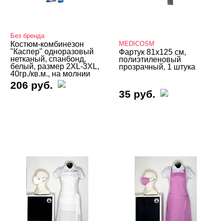
Dispoland
Без бренда
Костюм-комбинезон
MEDICOSM
FSK
"Каспер" одноразовый
Фартук 81х125 см,
нетканый, спанбонд,
полиэтиленовый
белый, размер 2XL-3XL,
MEDICOSM
прозрачный, 1 штука
40гр./кв.м., на молнии
Runail
206 руб.
35 руб.
Без бренда
Показать все
ЦЕНА
Cвернуть