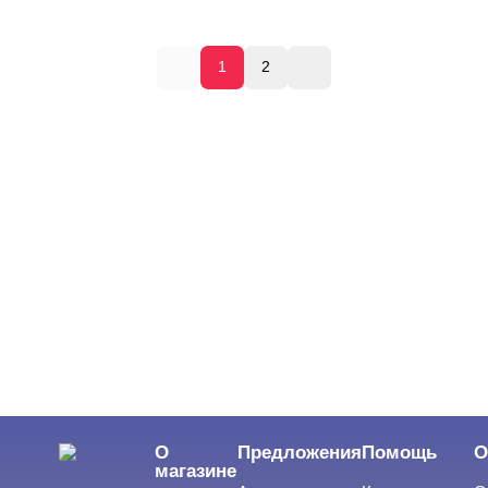
1
2
О
Предложения
Помощь
О
магазине