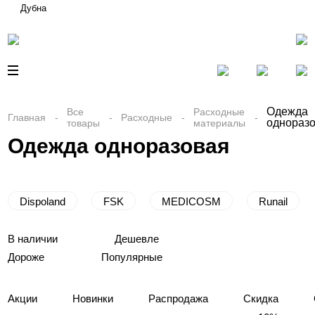
Дубна
Одежда
Все
Расходные
Главная
Расходные
однораз
товары
материалы
Одежда одноразовая
Dispoland
FSK
MEDICOSM
Runail
В наличии
Дешевле
Дороже
Популярные
Акции
Новинки
Распродажа
Скидка