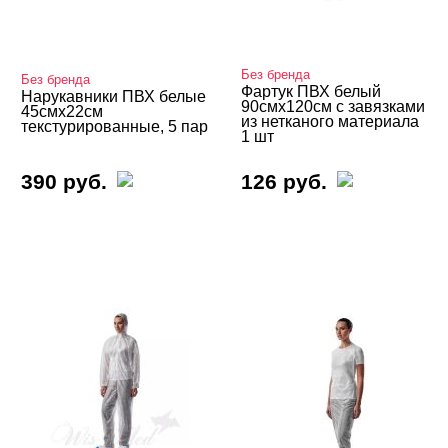
Расходные материалы
Маски многоразовые
Без бренда
Маски одноразовые
Без бренда
Фартук ПВХ белый
Нарукавники ПВХ белые
90смх120см с завязками
45смх22см
Маски тканевые с фильтром
из нетканого материала
текстурированные, 5 пар
1 шт
Одежда одноразовая
390 руб.
126 руб.
Перчатки
Полотенца
Простыни
Салфетки
Шапочки и бахилы
Аксессуары
БРЕНДЫ
Cвернуть