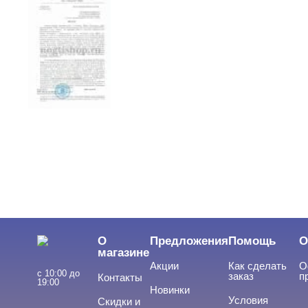
О
Предложения
Помощь
О
магазине
Акции
Как сделать
О
с 10:00 до
заказ
п
Контакты
19:00
Новинки
Условия
Скидки и