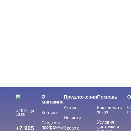
FOXY Expert
ЦВЕТ
Свернуть
ЦЕНА
Cвернуть
О
Предложения
Помощь
О
магазине
Акции
Как сделать
О
с 10:00 до
заказ
п
Контакты
19:00
Новинки
Условия
Скидки и
доставки и
программы
+7 905
Скоро в
оплаты