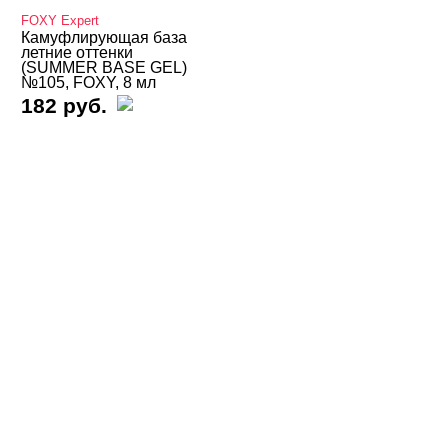
FOXY Expert
Базы камуфлирующие
Камуфлирующая база
летние оттенки
(SUMMER BASE GEL)
Базы Неоновые
№105, FOXY, 8 мл
182 руб.
Базы с Поталью
Базы Светоотражающие
Базы Цветные
Adricoco
AMOKEY
Bagheera Nails
Bloom
BSG
ENVY
FOXY