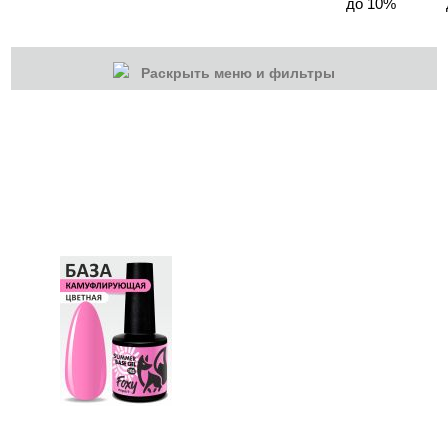
до 10%
Раскрыть меню и фильтры
КАТЕГОРИИ
Cбросить
Акции
Новинки
Скоро в продаже
Распродажа
Гель-лаки
Акварельные "По-мокрому"
База камуфлирующая MIO Nails
База камуфлирующая Nogtika
Базы