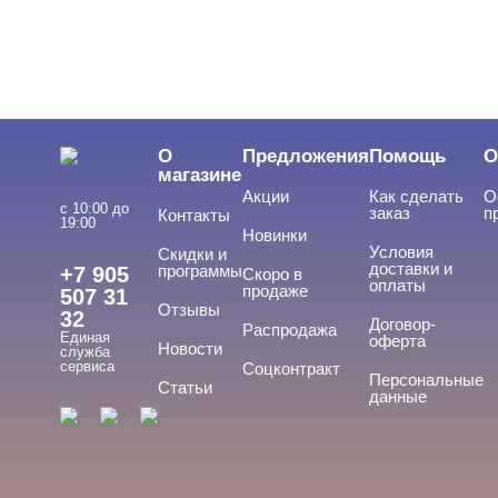
О
Предложения
Помощь
О
магазине
Акции
Как сделать
О
с 10:00 до
заказ
п
Контакты
19:00
Новинки
Условия
Скидки и
доставки и
программы
+7 905
Скоро в
оплаты
продаже
507 31
Отзывы
32
Договор-
Распродажа
Единая
оферта
Новости
служба
сервиса
Соцконтракт
Персональные
Статьи
данные