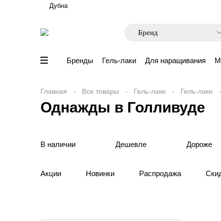
Дубна
Бренды
Гель-лаки
Для наращивания
М
Главная
Все товары
Гель-лаки
Гель-лаки
Однажды в Голливуде
В наличии
Дешевле
Дороже
Акции
Новинки
Распродажа
Ски