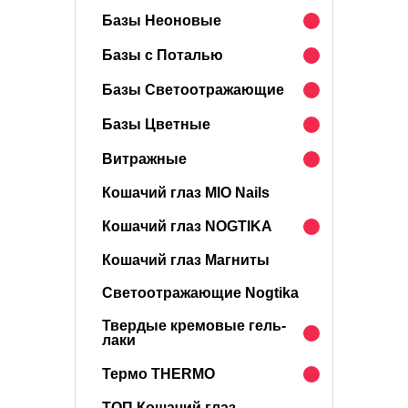
Базы Неоновые
Базы с Поталью
Базы Светоотражающие
Базы Цветные
Витражные
Кошачий глаз MIO Nails
Кошачий глаз NOGTIKA
Кошачий глаз Магниты
Светоотражающие Nogtika
Твердые кремовые гель-
лаки
Термо THERMO
ТОП Кошачий глаз