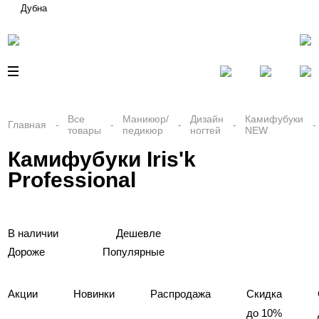
Дубна
Все
Маникюр/
Дизайн
Камифубуки
Главная
товары
педикюр
ногтей
NEW
Камифубуки Iris'k
Professional
В наличии
Дешевле
Дороже
Популярные
Акции
Новинки
Распродажа
Скидка
до 10%