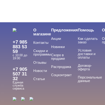
Инструменты
Лаки для ногтей
Пилки, блоки
О
Предложения
Помощь
О
Подология
магазине
Акции
Как сделать
О
Уход
+7 985
заказ
п
Контакты
883 53
Новинки
Фрезы, боры, колпачки
Условия
59
Скидки и
доставки и
программы
Скоро в
с 10:00 до
оплаты
19:00
продаже
Отзывы
БРЕНДЫ
Договор-
Cвернуть
Распродажа
+7 905
оферта
Новости
507 31
Соцконтракт
Персональные
32
Статьи
данные
Единая
ADRICOCO
служба
сервиса
ARAVIA
ARTEX