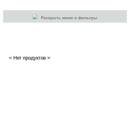
Раскрыть меню и фильтры
КАТЕГОРИИ
Cбросить
Акции
Новинки
< Нет продуктов >
Скоро в продаже
Распродажа
Дизайн ногтей
Втирка-спрей
Жидкая втирка
Ручки маркер для дизайна
3D дизайн