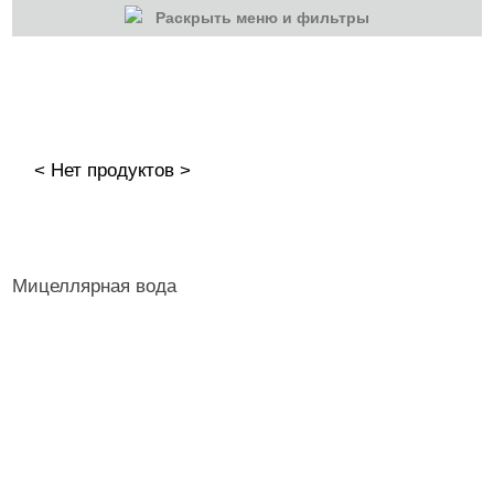
Раскрыть меню и фильтры
КАТЕГОРИИ
Cбросить
Акции
Новинки
< Нет продуктов >
Скоро в продаже
Распродажа
Волосы
Мицеллярная вода
Массаж
Парафинотерапия
Солярий
Уходовая косметика
BATH&BANYA