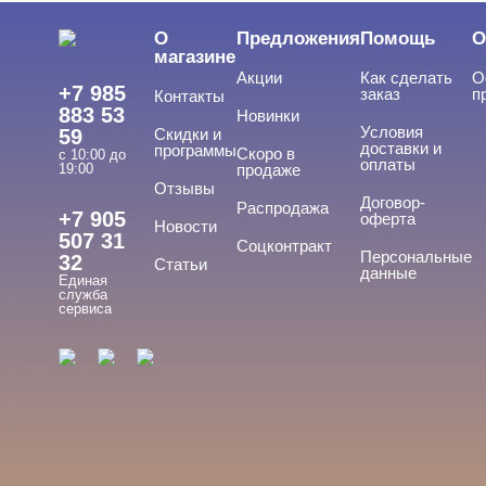
Депиляция, парафинотерапия
О
Предложения
Помощь
О
Мезотерапия
магазине
Акции
Как сделать
О
Боди-арт
+7 985
заказ
п
Контакты
883 53
Новинки
Визаж, ресницы, брови
Условия
59
Скидки и
доставки и
программы
Скоро в
с 10:00 до
оплаты
19:00
продаже
Отзывы
БРЕНДЫ
Договор-
Cвернуть
Распродажа
+7 905
оферта
Новости
507 31
Соцконтракт
Персональные
32
Статьи
данные
Единая
ADRICOCO
служба
сервиса
ARAVIA
ARTEX
BEAUTIX
BENOVY
Показать все