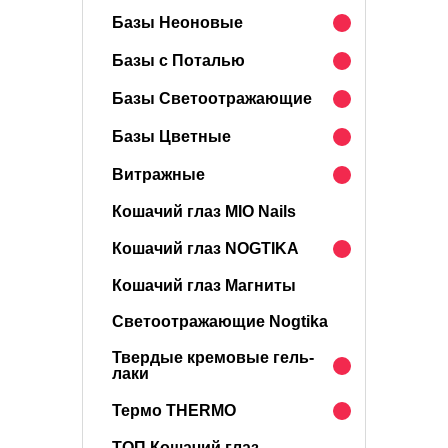
Базы Неоновые
Базы с Поталью
Базы Светоотражающие
Базы Цветные
Витражные
Кошачий глаз MIO Nails
Кошачий глаз NOGTIKA
Кошачий глаз Магниты
Светоотражающие Nogtika
Твердые кремовые гель-
лаки
Термо THERMO
ТОП Кошачий глаз