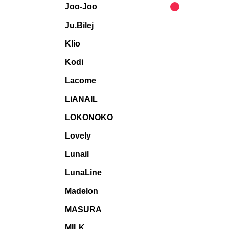
Joo-Joo
Ju.Bilej
Klio
Kodi
Lacome
LiANAIL
LOKONOKO
Lovely
Lunail
LunaLine
Madelon
MASURA
MILK