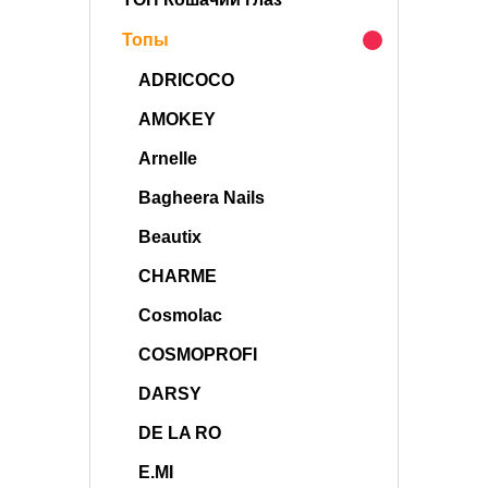
Топы
ADRICOCO
AMOKEY
Arnelle
Bagheera Nails
Beautix
CHARME
Cosmolac
COSMOPROFI
DARSY
DE LA RO
E.MI