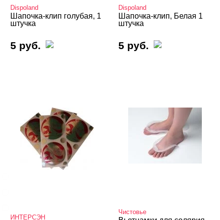
Dispoland
Dispoland
Уходовая косметика
Шапочка-клип голубая, 1
Шапочка-клип, Белая 1
штучка
штучка
Шугаринг, фитосмола
5 руб.
5 руб.
Депиляция, парафинотерапия
Мезотерапия
Боди-арт
Визаж, ресницы, брови
БРЕНДЫ
Cвернуть
BENOVY
Dispoland
ИНТЕРСЭН
Чистовье
ИНТЕРСЭН