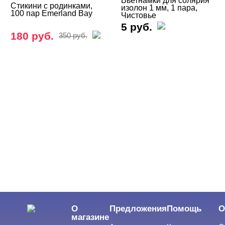
Вьетнамки для солярия
Чистовье
Стикини с родинками,
изолон 1 мм, 1 пара,
100 пар Emerland Bay
Чистовье
5 руб.
ЦЕНА
180 руб.
Cвернуть
350 руб.
О
Предложения
Помощь
О
магазине