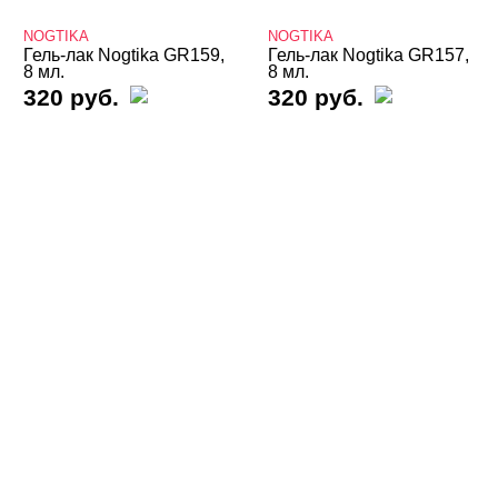
Твердые кремовые гель-лаки
NOGTIKA
NOGTIKA
Термо THERMO
Гель-лак Nogtika GR159,
Гель-лак Nogtika GR157,
8 мл.
8 мл.
320 руб.
320 руб.
ТОП Кошачий глаз
Топы
Хамелеон
Гель-лаки Bloom
Гель-лаки FOXY
Гель-лаки GLOBAL FASHION
Гель-лаки Holy Molly
Гель-лаки MIO Nails
Гель-лаки Nogtika
Гель-лаки NOGTIKA Легкорастворимые ES