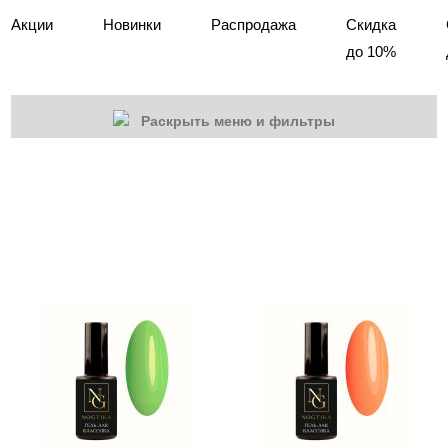
Акции
Новинки
Распродажа
Скидка
до 10%
Раскрыть меню и фильтры
КАТЕГОРИИ
Cбросить
Акции
Новинки
Скоро в продаже
Распродажа
Гель-лаки
Акварельные "По-мокрому"
База камуфлирующая MIO Nails