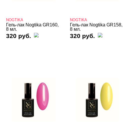
База камуфлирующая Nogtika
Базы
NOGTIKA
NOGTIKA
Базы камуфлирующие
Гель-лак Nogtika GR160,
Гель-лак Nogtika GR158,
8 мл.
8 мл.
320 руб.
320 руб.
Базы Неоновые
Базы с Поталью
Базы Светоотражающие
Базы Цветные
Витражные
Кошачий глаз MIO Nails
Кошачий глаз NOGTIKA
Кошачий глаз Магниты
Светоотражающие Nogtika