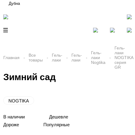
Дубна
Гель-
Гель-
лаки
Все
Гель-
Гель-
Главная
лаки
NOGTIKA
товары
лаки
лаки
Nogtika
серия
GR
Зимний сад
NOGTIKA
В наличии
Дешевле
Дороже
Популярные