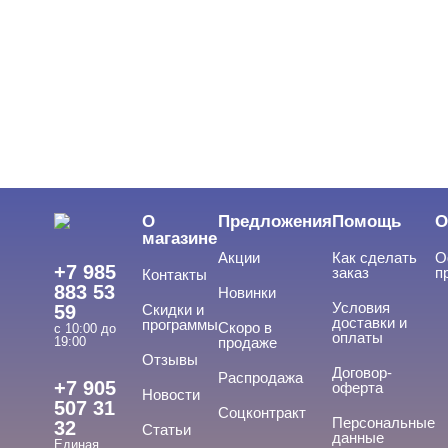
ЦВЕТ
Свернуть
ЦЕНА
Cвернуть
О
Предложения
Помощь
О
магазине
Акции
Как сделать
О
+7 985
заказ
п
Контакты
883 53
Новинки
Условия
59
Скидки и
доставки и
программы
Скоро в
с 10:00 до
оплаты
19:00
продаже
Отзывы
ТИПЫ ГЕЛЕЙ
Договор-
Cвернуть
Распродажа
+7 905
оферта
Новости
507 31
Соцконтракт
Персональные
32
Статьи
данные
Единая