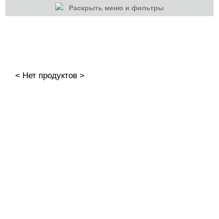
Раскрыть меню и фильтры
КАТЕГОРИИ
Cбросить
Акции
Новинки
< Нет продуктов >
Скоро в продаже
Распродажа
Гель-лаки
Акварельные "По-мокрому"
База камуфлирующая MIO Nails
База камуфлирующая Nogtika
Базы
.