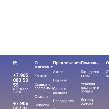
Показать все
ЦВЕТ
Свернуть
ЦЕНА
Cвернуть
О
Предложения
Помощь
О
магазине
Акции
Как сделать
О
+7 985
заказ
п
Контакты
883 53
Новинки
Условия
59
Скидки и
доставки и
программы
Скоро в
с 10:00 до
оплаты
19:00
продаже
Отзывы
ТИПЫ ГЕЛЕЙ
Договор-
Cвернуть
Распродажа
+7 905
оферта
Новости
507 31