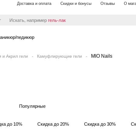
Доставка и оплата
Скидки и бонусы
Отзывы
О маг
Искать, например
гель-лак
аникюр/педикюр
MIO Nails
и и Акрил гели
Камуфлирующие гели
Популярные
дка до 10%
Скидка до 20%
Скидка до 30%
Ск