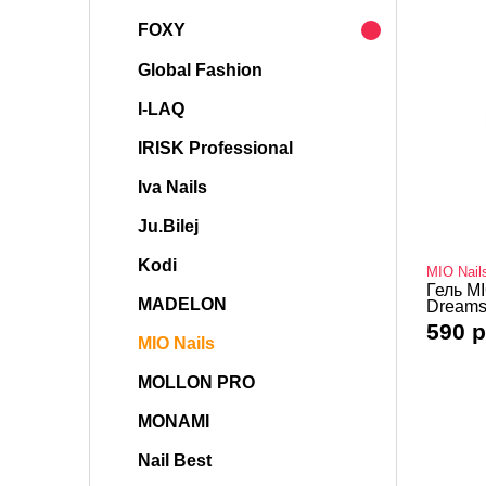
FOXY
Global Fashion
I-LAQ
IRISK Professional
Iva Nails
Ju.Bilej
Kodi
MIO Nail
Гель MI
MADELON
Dreams 
590 р
MIO Nails
MOLLON PRO
MONAMI
Nail Best