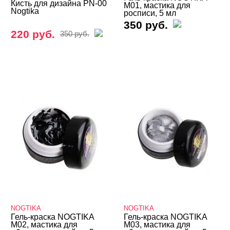
Кисть для дизайна PN-00
С липким слоем
M01, мастика для
Nogtika
росписи, 5 мл
Patrisa Nail
350 руб.
220 руб.
350 руб.
Planet Nails
Runail
Serebro
VOGUE NAILS
Опция
Хром (Chrome)
Гели и Акрил гели
Кисти
Типсы, формы, клей
NOGTIKA
NOGTIKA
Гель-краска NOGTIKA
Гель-краска NOGTIKA
M02, мастика для
M03, мастика для
БРЕНДЫ
Cвернуть