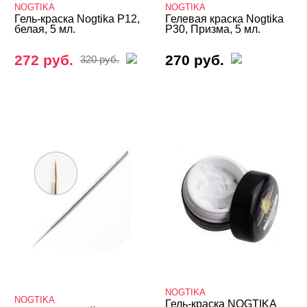
NOGTIKA
NOGTIKA
KLIO
Гель-краска Nogtika P12,
Гелевая краска Nogtika
белая, 5 мл.
P30, Призма, 5 мл.
Kodi
272 руб.
270 руб.
320 руб.
MIO Nails
MONAMI
Nano Professional
Nika Nagel
NOGTIKA
Гель-краска NOGTIKA с эффектом
Гель-краска Микс
Для френча
Мастика
НУГА
NOGTIKA
NOGTIKA
Гель-краска NOGTIKA