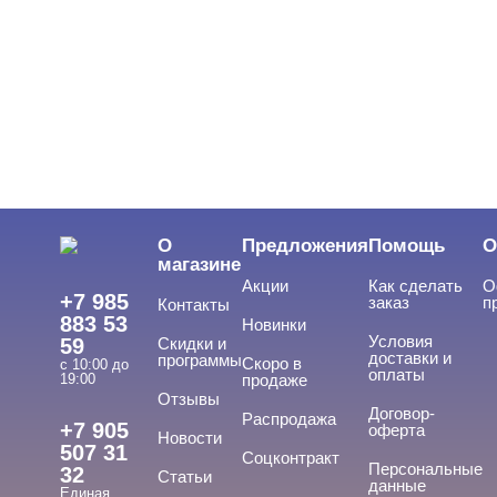
О
Предложения
Помощь
О
магазине
Акции
Как сделать
О
+7 985
заказ
п
Контакты
883 53
Новинки
Условия
59
Скидки и
доставки и
программы
Скоро в
с 10:00 до
оплаты
19:00
продаже
Отзывы
Договор-
Распродажа
+7 905
оферта
Новости
507 31
Соцконтракт
Персональные
32
Статьи
данные
Единая