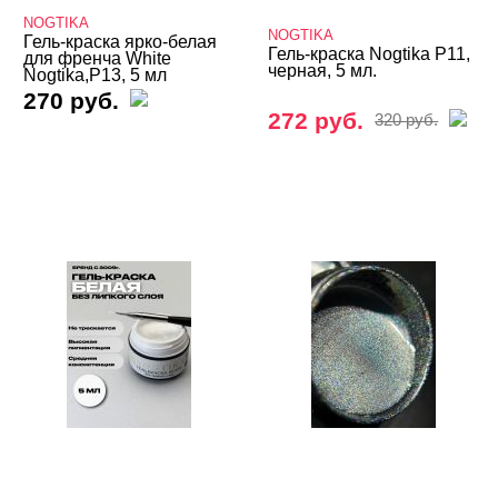
NOGTIKA
Bagheera Nails
NOGTIKA
Гель-краска ярко-белая
Гель-краска Nogtika P11,
для френча White
черная, 5 мл.
Nogtika,P13, 5 мл
Beautix
270 руб.
Bloom
272 руб.
320 руб.
Charme
DE LA RO
Global Fashion
Holy Molly
Imen
InGarden
IRISK
Iva Nails
JU.Bilej