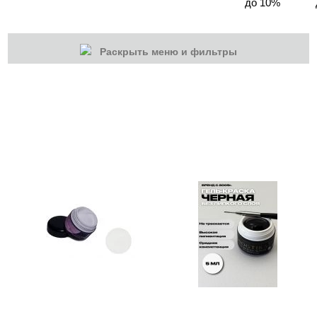
до 10%
Раскрыть меню и фильтры
КАТЕГОРИИ
Cбросить
Акции
Новинки
Скоро в продаже
Распродажа
Наборы
Акрилы
Гель-краски
ADRICOCO
AMOKEY