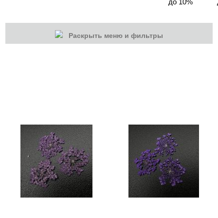
до 10%
Раскрыть меню и фильтры
КАТЕГОРИИ
Cбросить
Акции
Новинки
Скоро в продаже
Распродажа
Дизайн ногтей
Втирка-спрей
Жидкая втирка
Ручки маркер для дизайна
3D дизайн