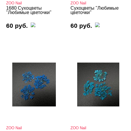
ZOO Nail
ZOO Nail
Кашемир
1680 Сухоцветы
Сухоцветы "Любимые
"Любимые цветочки"
цветочки"
Клей (гель) для фольги, страз, слайдеров
60 руб.
60 руб.
Колечки на пальцы ног
Кружево и паутинка
Металлические украшения
Наборы для дизайна
Нити, самоклеющаяся лента
Оформление выкрасок и дизайна
Пигменты/Пигменты-Втирки
Полоски для френча
Поталь, Сусальное золото
Ракушки, шелл-декор
ZOO Nail
ZOO Nail