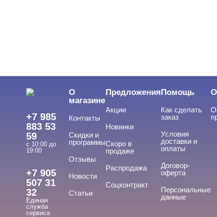
О
Предложения
Помощь
О
магазине
Акции
Как сделать
О
+7 985
заказ
п
Контакты
883 53
Новинки
Условия
59
Скидки и
доставки и
программы
Скоро в
с 10:00 до
оплаты
19:00
продаже
Отзывы
Договор-
Распродажа
+7 905
оферта
Новости
507 31
Соцконтракт
Персональные
32
Статьи
данные
Единая
служба
сервиса