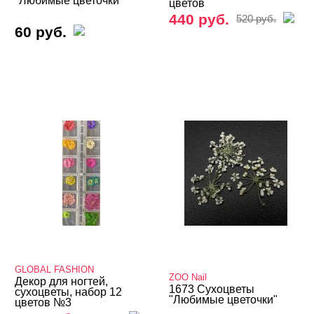
"Любимые цветочки"
цветов
Подология
440 руб.
520 руб.
60 руб.
Уход
Фрезы, боры, колпачки
БРЕНДЫ
Cвернуть
GLOBAL FASHION
ZOO Nail
ЦЕНА
Cвернуть
GLOBAL FASHION
ZOO Nail
Декор для ногтей,
1673 Сухоцветы
сухоцветы, набор 12
"Любимые цветочки"
цветов №3