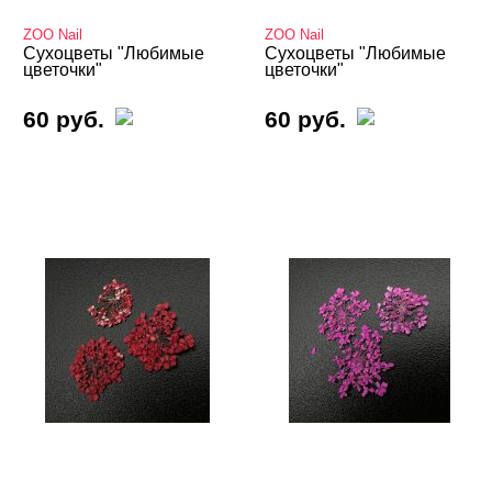
Valentine's Day
ZOO Nail
ZOO Nail
Сухоцветы "Любимые
Сухоцветы "Любимые
цветочки"
цветочки"
Аэрография
Блестки светоотражающие
60 руб.
60 руб.
Блестки/Песок/Мороженое и др
Втирка, хлопья Юки
Декор "Осколки стекла" и "Северное сияние"
Декор "Радужная крошка", мармелад, крумбсы
Декор для роскошного дизайна ногтей
Кабашоны для выкраски
Камифубуки NEW
Камни, пластиковые украшения, цветы
Карандаш-маркер