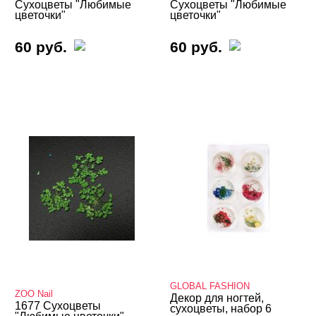
Сухоцветы "Любимые
Сухоцветы "Любимые
Слюда, пралине
цветочки"
цветочки"
Соты, конфетти, ромбики, миксы
60 руб.
60 руб.
Стемпинг - дизайн ногтей
Стразы, жемчуг, пикси
Сухоцветы
Сухоцветы Zoo Nail
Шестигранники/Крупные блестки
Краски для дизайна
ФИМО - резиновые аппликации, штанги
Инструменты
Лаки для ногтей
GLOBAL FASHION
ZOO Nail
Декор для ногтей,
Пилки, блоки
1677 Сухоцветы
сухоцветы, набор 6