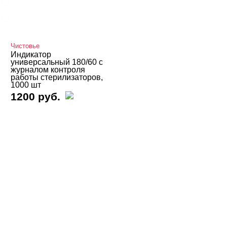
МедТест
Чистовье
Чистовье
ЦЕНА
Cвернуть
Индикатор
универсальный 180/60 с
журналом контроля
работы стерилизаторов,
1000 шт
1200 руб.