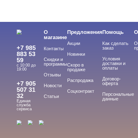
О
Предложения
Помощь
О
магазине
Акции
Как сделать
О
+7 985
заказ
п
Контакты
883 53
Новинки
Условия
59
Скидки и
доставки и
программы
Скоро в
с 10:00 до
оплаты
19:00
продаже
Отзывы
Договор-
Распродажа
+7 905
оферта
Новости
507 31
Соцконтракт
Персональные
32
Статьи
данные
Единая
служба
сервиса