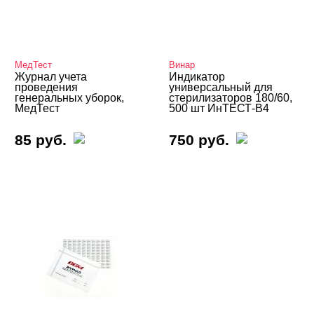
Товары со скидкой
Учебные пособия, журналы
МедТест
Винар
Альбомы для слайдеров
Журнал учета
Индикатор
Журналы учета и контроля, индикаторы
проведения
универсальный для
генеральных уборок,
стерилизаторов 180/60,
Книги для записи клиентов
МедТест
500 шт ИнТЕСТ-В4
Обучающие материалы DVD
85 руб.
750 руб.
Тренировочные карты Bloom
Тренировочные карты IRISK PROFESSIONAL
Учебные пособия E.MI
Вебинары
БРЕНДЫ
Cвернуть
Винар