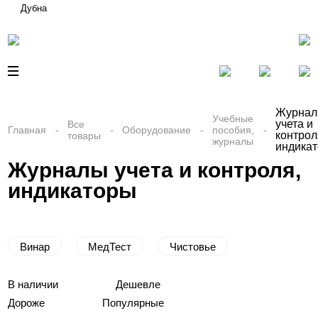
Дубна
Журна
Учебные
учета и
Все
Главная
Оборудование
пособия,
контрол
товары
журналы
индика
Журналы учета и контроля,
индикаторы
Винар
МедТест
Чистовье
В наличии
Дешевле
Дороже
Популярные