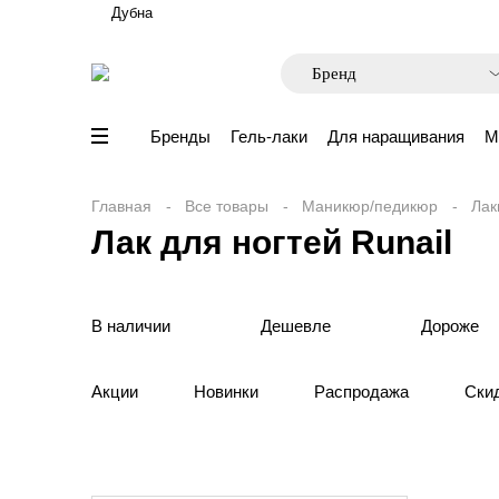
Дубна
Бренды
Гель-лаки
Для наращивания
М
Главная
Все товары
Маникюр/педикюр
Лак
Лак для ногтей Runail
В наличии
Дешевле
Дороже
Акции
Новинки
Распродажа
Ски