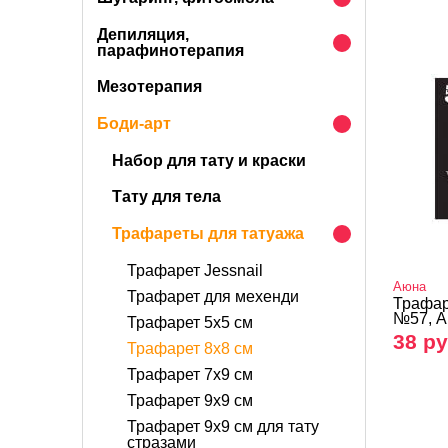
Депиляция,
парафинотерапия
Мезотерапия
Боди-арт
Набор для тату и краски
Тату для тела
Трафареты для татуажа
Трафарет Jessnail
Аюна
Трафарет для мехенди
Трафар
№57, 
Трафарет 5х5 см
38 ру
Трафарет 8х8 см
Трафарет 7х9 см
Трафарет 9х9 см
Трафарет 9х9 см для тату
стразами