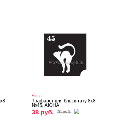
Аюна
8х8
Трафарет для блеск-тату 8х8
№45, АЮНА
38 руб.
70 руб.