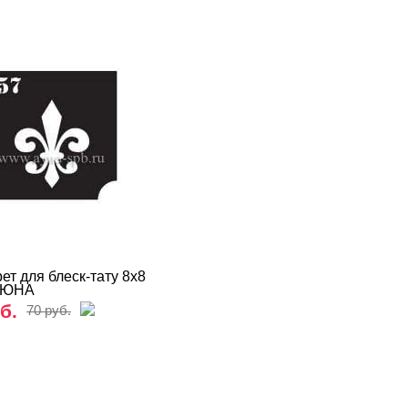
ет для блеск-тату 8х8
АЮНА
б.
70 руб.