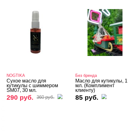
Средства для удаления кутикулы
Восстановление и уход
Кератолитики
Фрезы, боры, колпачки
БРЕНДЫ
Cвернуть
NOGTIKA
Без бренда
Сухое масло для
Масло для кутикулы, 1
кутикулы с шиммером
мл. (Комплимент
BLOOM
SM07, 30 мл.
клиенту)
290 руб.
85 руб.
360 руб.
GIORGIO CAPACHINI
GLOBAL FASHION
GRATTOL
IVA Nails
Показать все