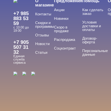
О
Предложения
Помощь
О
магазине
Акции
Как сделать
О
+7 985
заказ
п
Контакты
883 53
Новинки
Условия
59
Скидки и
доставки и
программы
Скоро в
с 10:00 до
оплаты
19:00
продаже
Отзывы
Договор-
Распродажа
+7 905
оферта
Новости
507 31
Соцконтракт
Персональные
32
Статьи
данные
Единая
служба
сервиса