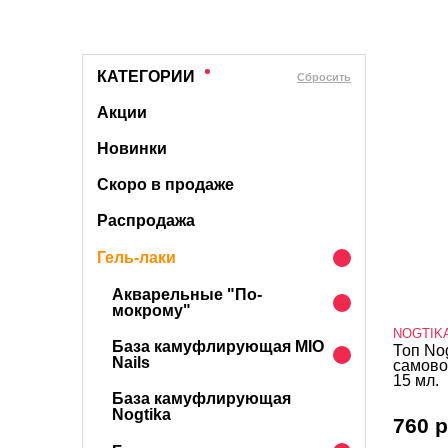
КАТЕГОРИИ
Cбросить
Акции
Новинки
Скоро в продаже
Распродажа
Гель-лаки
Акварельные "По-
мокрому"
NOGTIK
База камуфлирующая MIO
Топ Nog
Nails
самово
15 мл.
База камуфлирующая
Nogtika
760 р