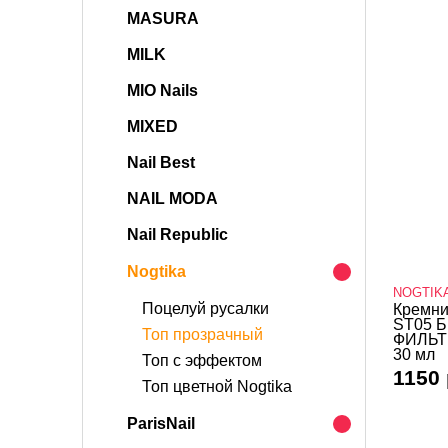
MASURA
MILK
MIO Nails
MIXED
Nail Best
NAIL MODA
Nail Republic
Nogtika
NOGTIK
Поцелуй русалки
Кремни
ST05 Б
Топ прозрачный
ФИЛЬТР
30 мл
Топ с эффектом
1150 
Топ цветной Nogtika
ParisNail