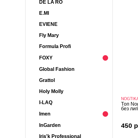
DE LA RO
E.MI
EVIENE
Fly Mary
Formula Profi
FOXY
Global Fashion
Grattol
Holy Molly
NOGTIK
I-LAQ
Топ No
без лип
Imen
450 р
InGarden
Iris'k Professional