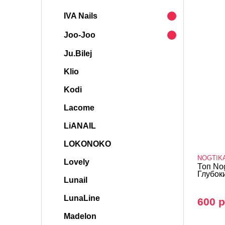
IVA Nails
Joo-Joo
Ju.Bilej
Klio
Kodi
Lacome
LiANAIL
LOKONOKO
NOGTIK
Lovely
Топ No
Глубоки
Lunail
LunaLine
600 р
Madelon