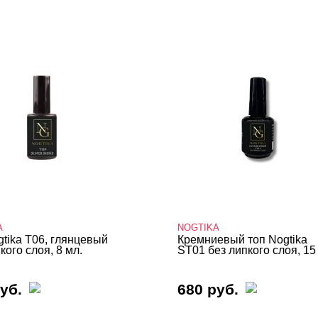
A
NOGTIKA
gtika T06, глянцевый
Кремниевый топ Nogtika
кого слоя, 8 мл.
ST01 без липкого слоя, 15
уб.
680 руб.