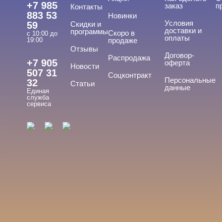
+7 985
заказ
п
Контакты
883 53
Новинки
Условия
59
Скидки и
доставки и
программы
Скоро в
с 10:00 до
оплаты
19:00
продаже
Отзывы
ТИПЫ ГЕЛЕЙ
Договор-
Cвернуть
Распродажа
+7 905
оферта
Новости
507 31
Соцконтракт
Персональные
32
Статьи
данные
Единая
Вельвет
служба
сервиса
Для френча
Матовый
С хлопьями
Топ
Показать все