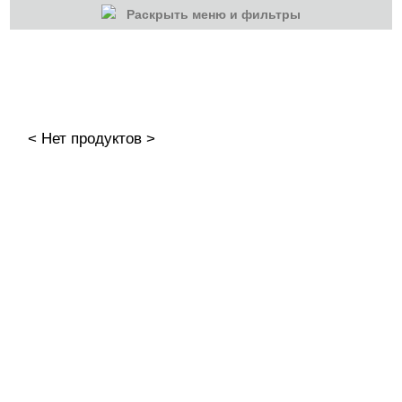
Раскрыть меню и фильтры
КАТЕГОРИИ
Cбросить
Акции
Новинки
< Нет продуктов >
Скоро в продаже
Распродажа
Гель-лаки
Акварельные "По-мокрому"
База камуфлирующая MIO Nails
База камуфлирующая Nogtika
Базы
Базы камуфлирующие