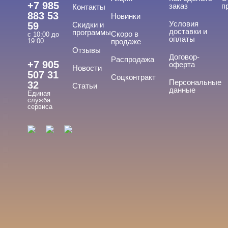
+7 985
заказ
п
Контакты
883 53
Новинки
Условия
59
Скидки и
доставки и
программы
Скоро в
с 10:00 до
оплаты
19:00
продаже
Отзывы
ТИПЫ ГЕЛЕЙ
Договор-
Cвернуть
Распродажа
+7 905
оферта
Новости
507 31
Соцконтракт
Персональные
32
Статьи
данные
Единая
Вельвет
служба
сервиса
Для френча
Матовый
С хлопьями
Топ
Показать все