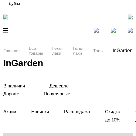
Дубна
Все
Гель-
Гель-
InGarden
Главная
Топы
товары
лаки
лаки
InGarden
В наличии
Дешевле
Дороже
Популярные
Акции
Новинки
Распродажа
Скидка
до 10%