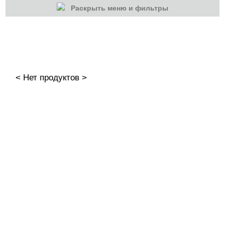
Раскрыть меню и фильтры
КАТЕГОРИИ
Cбросить
Акции
Новинки
< Нет продуктов >
Скоро в продаже
Распродажа
Гель-лаки
Акварельные "По-мокрому"
База камуфлирующая MIO Nails
База камуфлирующая Nogtika
Базы
Базы камуфлирующие