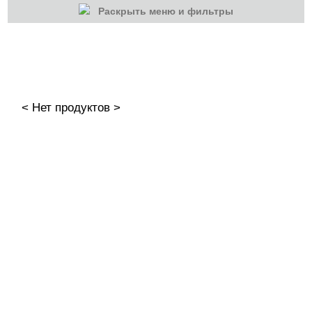
Раскрыть меню и фильтры
КАТЕГОРИИ
Cбросить
Акции
Новинки
< Нет продуктов >
Скоро в продаже
Распродажа
Гель-лаки
Акварельные "По-мокрому"
База камуфлирующая MIO Nails
База камуфлирующая Nogtika
Базы
Базы камуфлирующие