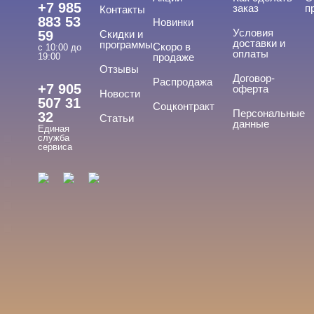
+7 985
заказ
п
Контакты
883 53
Новинки
Условия
59
Скидки и
доставки и
программы
Скоро в
с 10:00 до
оплаты
19:00
продаже
Отзывы
ТИПЫ ГЕЛЕЙ
Договор-
Cвернуть
Распродажа
+7 905
оферта
Новости
507 31
Соцконтракт
Персональные
32
Статьи
данные
Единая
Вельвет
служба
сервиса
Для френча
Матовый
С хлопьями
Топ
Показать все