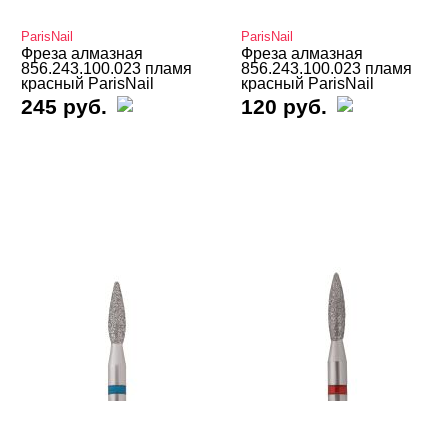
Подология
ParisNail
ParisNail
Фреза алмазная
Фреза алмазная
Уход
856.243.100.023 пламя
856.243.100.023 пламя
красный ParisNail
красный ParisNail
Фрезы, боры, колпачки
245 руб.
120 руб.
Вольфрамовые
Корундовые
Алмазные
Global Fashion
HDFREZA
Iris'k Professional
Magic Bits
Muhle Manikure
ParisNail
Runail
Владмива
КАМЕД