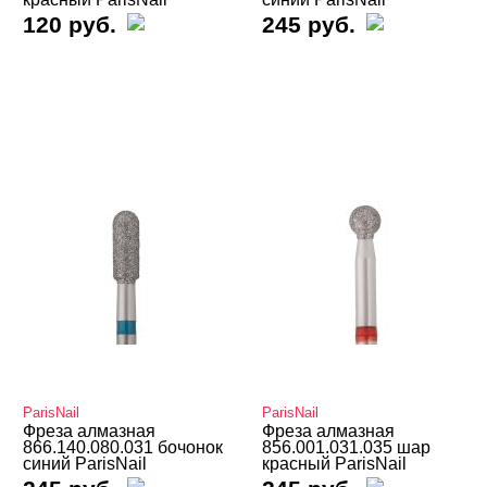
120 руб.
245 руб.
Конусная
Оливка
Пламевидная
Показать все
ПРОИЗВОДИТЕЛЬ
Cвернуть
Германия
Китай
Россия
США
ParisNail
ParisNail
Украина
Фреза алмазная
Фреза алмазная
866.140.080.031 бочонок
856.001.031.035 шар
Показать все
синий ParisNail
красный ParisNail