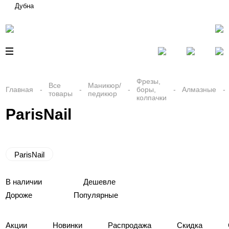
Дубна
Фрезы,
Все
Маникюр/
Главная
боры,
Алмазные
товары
педикюр
колпачки
ParisNail
ParisNail
В наличии
Дешевле
Дороже
Популярные
Акции
Новинки
Распродажа
Скидка