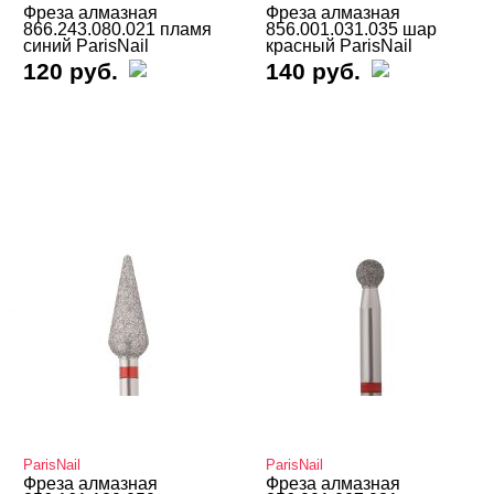
Фреза алмазная
Фреза алмазная
866.243.080.021 пламя
856.001.031.035 шар
ЦЕНА
Cвернуть
синий ParisNail
красный ParisNail
120 руб.
140 руб.
ОБРАБОТКА
Cвернуть
Боковых валиков
Внутренняя коррекция
Вросшего ногтя
Для страз
Загрубевшей кожи
ParisNail
ParisNail
Фреза алмазная
Фреза алмазная
Показать все