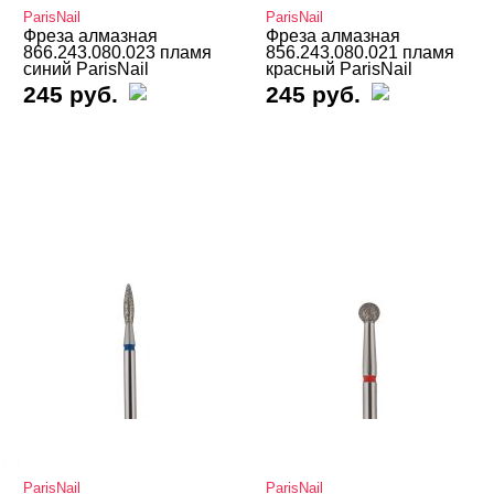
ParisNail
ParisNail
КМИЗ
Фреза алмазная
Фреза алмазная
866.243.080.023 пламя
856.243.080.021 пламя
КРИСТАЛЛ
синий ParisNail
красный ParisNail
245 руб.
245 руб.
Керамические
Твердосплавные
Колпачки и основы
Полировщики
Щеточки
Наборы фрез, подставки
БРЕНДЫ
Cвернуть
ParisNail
ParisNail
ParisNail