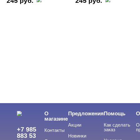
245 руб.
245 руб.
О
Предложения
Помощь
О
магазине
Акции
Как сделать
О
+7 985
заказ
п
Контакты
883 53
Новинки