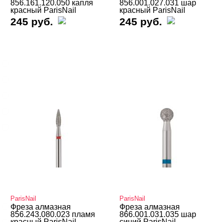
856.161.120.050 капля
856.001.027.031 шар
красный ParisNail
красный ParisNail
245 руб.
245 руб.
ДИАМЕТР РАБОЧЕЙ ЧАСТИ
Cвернуть
0,05-1,5
1,6-3,0
2,7-12,0
3,1-5,0
5,1-10,0
Показать все
ФОРМА
Cвернуть
ParisNail
ParisNail
Иголка
Фреза алмазная
Фреза алмазная
856.243.080.023 пламя
866.001.031.035 шар
красный ParisNail
Колесовидная
синий ParisNail