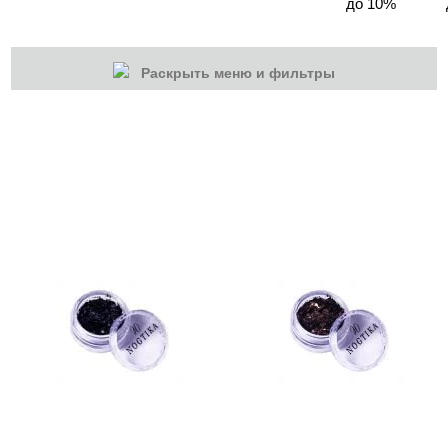
до 10%
Раскрыть меню и фильтры
КАТЕГОРИИ
Cбросить
Акции
Новинки
Скоро в продаже
Распродажа
Дизайн ногтей
Втирка-спрей
Жидкая втирка
Ручки маркер для дизайна
3D дизайн