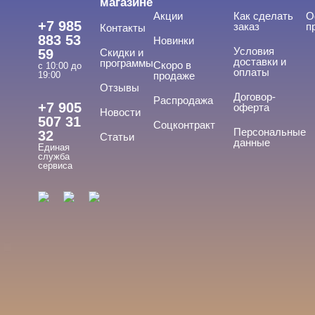
магазине
Инструменты
Акции
Как сделать
О
+7 985
заказ
п
Контакты
Лаки для ногтей
883 53
Новинки
Условия
59
Скидки и
Пилки, блоки
доставки и
программы
Скоро в
с 10:00 до
оплаты
19:00
продаже
Подология
Отзывы
Договор-
Распродажа
+7 905
оферта
Новости
Уход
507 31
Соцконтракт
Персональные
32
Статьи
Фрезы, боры, колпачки
данные
Единая
служба
сервиса
БРЕНДЫ
Cвернуть
NOGTIKA
ЦЕНА
Cвернуть