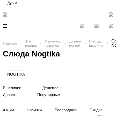
Дубна
С
Все
Маникюр/
Дизайн
Слюда,
Главная
No
товары
педикюр
ногтей
пралине
Слюда Nogtika
NOGTIKA
В наличии
Дешевле
Дороже
Популярные
Акции
Новинки
Распродажа
Скидка