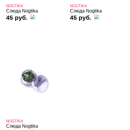
NOGTIKA
NOGTIKA
Valentine's Day
Слюда Nogtika
Слюда Nogtika
45 руб.
45 руб.
Аэрография
Блестки светоотражающие
Блестки/Песок/Мороженое и др
Втирка, хлопья Юки
Декор "Осколки стекла" и "Северное сияние"
Декор "Радужная крошка", мармелад, крумбсы
Декор для роскошного дизайна ногтей
Кабашоны для выкраски
Камифубуки NEW
Камни, пластиковые украшения, цветы
NOGTIKA
Слюда Nogtika
Карандаш-маркер