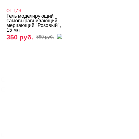
ЦЕНА
Cвернуть
ОПЦИЯ
Гель моделирующий
самовыравнивающий
мерцающий "Розовый",
15 мл
350 руб.
590 руб.
СИСТЕМА МОДЕЛИРОВАНИЯ
Cвернуть
Однофазная
Трехфазная
ВИДЫ ГЕЛЕЙ
Cвернуть
LED-гели