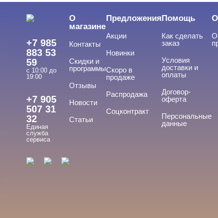
LED/UV-гели
О
Предложения
Помощь
О
Акригель
магазине
Акции
Как сделать
О
Уф-Гель
+7 985
заказ
п
Контакты
883 53
Новинки
Биогель
Условия
59
Скидки и
доставки и
программы
Скоро в
Показать все
с 10:00 до
оплаты
19:00
продаже
Отзывы
ТИПЫ ГЕЛЕЙ
Договор-
Cвернуть
Распродажа
+7 905
оферта
Новости
507 31
Соцконтракт
Персональные
32
Статьи
данные
Единая
3д
служба
сервиса
4-d гели
База
Вельвет
Для френча
Показать все