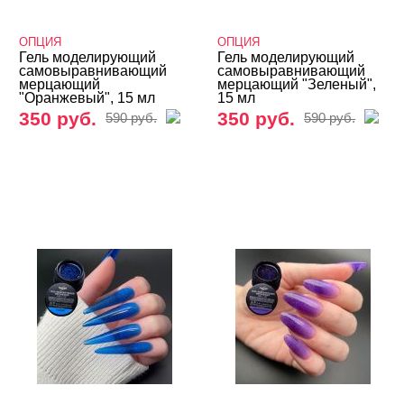
Global Fashion
ОПЦИЯ
ОПЦИЯ
Гель моделирующий
Гель моделирующий
Kodi
самовыравнивающий
самовыравнивающий
мерцающий
мерцающий "Зеленый",
LOKONOKO
"Оранжевый", 15 мл
15 мл
350 руб.
350 руб.
590 руб.
590 руб.
Nail Republic
Nogtika
ОПЦИЯ
Мерцающие
Молочно-йогуртовые
Цветные
Гель-желе
Гель-пластилин
Гели 3D и 4D