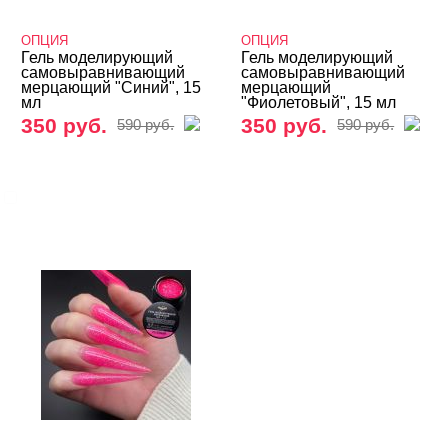
Кисти
ОПЦИЯ
ОПЦИЯ
Типсы, формы, клей
Гель моделирующий
Гель моделирующий
самовыравнивающий
самовыравнивающий
мерцающий "Синий", 15
мерцающий
мл
"Фиолетовый", 15 мл
БРЕНДЫ
Cвернуть
350 руб.
350 руб.
590 руб.
590 руб.
ОПЦИЯ
ЦВЕТ
Свернуть