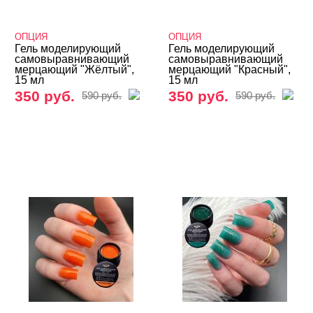
База
ОПЦИЯ
ОПЦИЯ
Жидкие гели и полигели
Гель моделирующий
Гель моделирующий
самовыравнивающий
самовыравнивающий
мерцающий "Жёлтый",
мерцающий "Красный",
Акригель (полигель)
15 мл
15 мл
350 руб.
350 руб.
590 руб.
590 руб.
Биогель
Гели для френча
Камуфлирующие гели
Конструирующие гели
Однофазные гели
Цветные гели - Gel Color
ADRICOCO
Bagheera Nails
FOXY