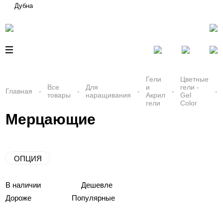
Дубна
Гели
Цветные
Все
Для
и
гели -
Главная
товары
наращивания
Акрил
Gel
гели
Color
Мерцающие
ОПЦИЯ
В наличии
Дешевле
Дороже
Популярные