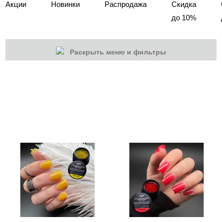
Акции
Новинки
Распродажа
Скидка
до 10%
Раскрыть меню и фильтры
КАТЕГОРИИ
Cбросить
Акции
Новинки
Скоро в продаже
Распродажа
Наборы
Акрилы
Гель-краски
Гели и Акрил гели