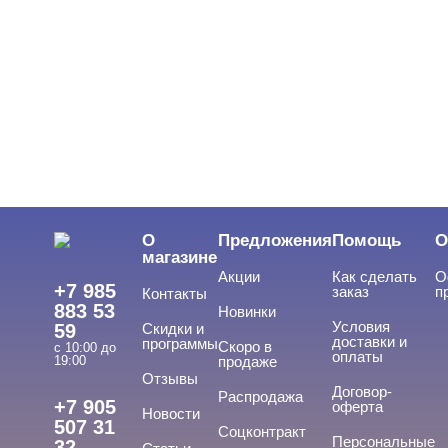
Показать все
ЦВЕТ
Свернуть
ЦЕНА
Cвернуть
О
Предложения
Помощь
О
магазине
Акции
Как сделать
О
+7 985
заказ
п
Контакты
883 53
Новинки
Условия
59
Скидки и
доставки и
программы
Скоро в
с 10:00 до
оплаты
19:00
продаже
Отзывы
ВИДЫ ЛАКОВ
Договор-
Cвернуть
Распродажа
+7 905
оферта
Новости
507 31
Соцконтракт
Персональные
32