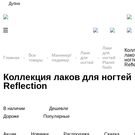
Дубна
Лаки
Кол
Лаки
для
лако
Все
Маникюр/
Главная
для
ногтей
ногт
товары
педикюр
ногтей
Planet
Refl
Nails
Коллекция лаков для ногтей
Reflection
В наличии
Дешевле
Дороже
Популярные
Акции
Новинки
Распродажа
Скидка