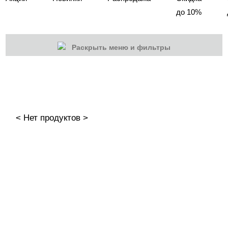
до 10%
Раскрыть меню и фильтры
КАТЕГОРИИ
Cбросить
Акции
Новинки
< Нет продуктов >
Скоро в продаже
Распродажа
Дизайн ногтей
Инструменты
Лаки для ногтей
Базы, Топы, Сушки для лака