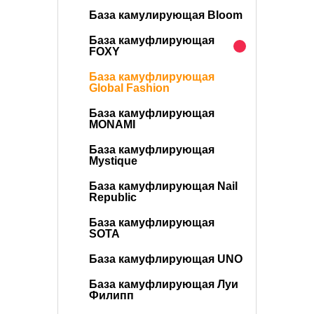
База камулирующая Bloom
База камуфлирующая
FOXY
База камуфлирующая
Global Fashion
База камуфлирующая
MONAMI
База камуфлирующая
Mystique
База камуфлирующая Nail
Republic
База камуфлирующая
SOTA
База камуфлирующая UNO
База камуфлирующая Луи
Филипп