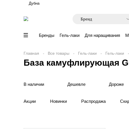
Дубна
Бренды
Гель-лаки
Для наращивания
М
Главная
Все товары
Гель-лаки
Гель-лаки
База камуфлирующая Gl
В наличии
Дешевле
Дороже
Акции
Новинки
Распродажа
Ски