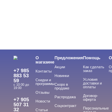
О
Предложения
Помощь
О
магазине
Акции
Как сделать
О
+7 985
заказ
п
Контакты
883 53
Новинки
Условия
59
Скидки и
доставки и
программы
Скоро в
с 10:00 до
оплаты
19:00
продаже
Отзывы
Договор-
Распродажа
+7 905
оферта
Новости
507 31
Соцконтракт
Персональные
32
Статьи
данные