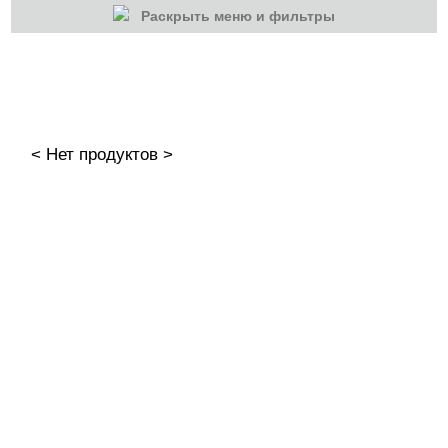
Раскрыть меню и фильтры
КАТЕГОРИИ
Cбросить
Акции
Новинки
< Нет продуктов >
Скоро в продаже
Распродажа
Гель-лаки
Акварельные "По-мокрому"
База камуфлирующая MIO Nails
База камуфлирующая Nogtika
Базы
.