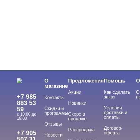
Показать все
ЦВЕТ
Свернуть
ЦЕНА
Cвернуть
О
Предложения
Помощь
О
магазине
Акции
Как сделать
О
+7 985
заказ
п
Контакты
883 53
Новинки
Условия
59
Скидки и
доставки и
программы
Скоро в
с 10:00 до
оплаты
19:00
продаже
Отзывы
ТИПЫ ГЕЛЕЙ
Договор-
Cвернуть
Распродажа
+7 905
оферта
Новости
507 31