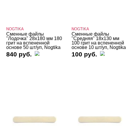
Лаки для ногтей
Пилки, блоки
Бафы, полировщики, шлифовщики
NOGTIKA
NOGTIKA
Сменные файлы
Для натуральных ногтей
Сменные файлы
"Лодочка" 28х180 мм 180
"Средняя" 18х130 мм
грит на вспененной
100 грит на вспененной
Одноразовые наборы
основе 50 шт/уп, Nogtika
основе 10 шт/уп, Nogtika
840 руб.
100 руб.
Пилки для педикюра
Пилки профессиональные
Пилки со сменными файлами
Пилки-основы
Сменные файлы NOGTIKA
Сменные файлы NOGTIKA тонкая
основа
Сменные файлы NOGTIKA вспененная
основа