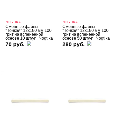
Стеклянные и металлические
Подология
NOGTIKA
NOGTIKA
Уход
Сменные файлы
Сменные файлы
"Тонкая" 12х180 мм 100
"Тонкая" 12х180 мм 100
Фрезы, боры, колпачки
грит на вспененной
грит на вспененной
основе 10 шт/уп, Nogtika
основе 50 шт/уп, Nogtika
70 руб.
280 руб.
БРЕНДЫ
Cвернуть
NOGTIKA
ЦЕНА
Cвернуть