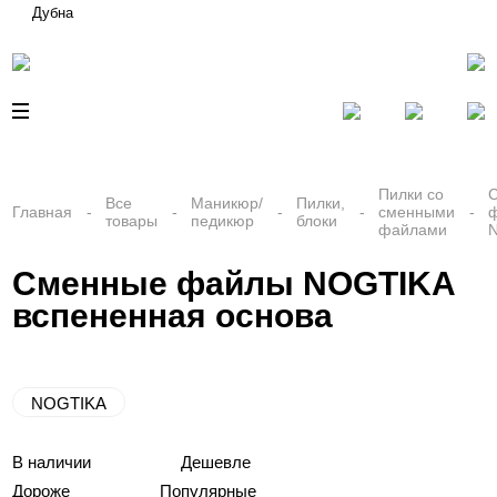
Дубна
Пилки со
Все
Маникюр/
Пилки,
Главная
сменными
товары
педикюр
блоки
файлами
Сменные файлы NOGTIKA
вспененная основа
NOGTIKA
В наличии
Дешевле
Дороже
Популярные