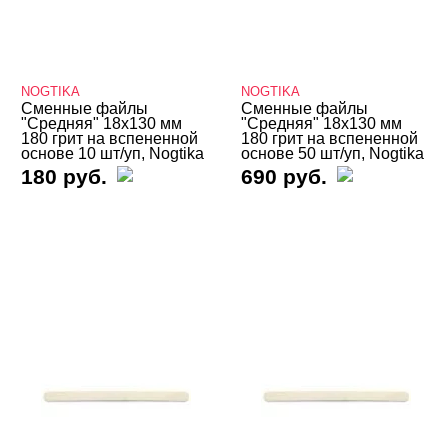
Сменные файлы BLOOM
Сменные файлы Global Fashion
NOGTIKA
NOGTIKA
Сменные файлы IB.DI NAILS
Сменные файлы
Сменные файлы
"Средняя" 18х130 мм
"Средняя" 18х130 мм
180 грит на вспененной
Сменные файлы Mystique
180 грит на вспененной
основе 10 шт/уп, Nogtika
основе 50 шт/уп, Nogtika
180 руб.
690 руб.
Сменные файлы NailPro
Сменные файлы Nogturne
Сменные файлы ONIQ
Сменные файлы ParisNail
Сменные файлы Runail
Сменные файлы SMART
Сменные файлы TNL
Сменные файлы Союз Мастеров