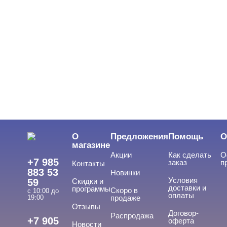
О
Предложения
Помощь
О
магазине
Акции
Как сделать
О
+7 985
заказ
п
Контакты
883 53
Новинки
Условия
59
Скидки и
доставки и
программы
Скоро в
с 10:00 до
оплаты
19:00
продаже
Отзывы
Договор-
Распродажа
+7 905
оферта
Новости