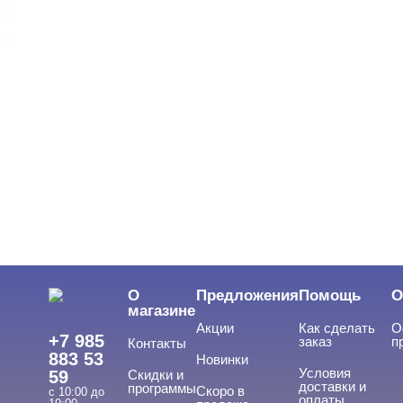
BEAUTIX
BENOVY
Показать все
ЦВЕТ
Свернуть
ЦЕНА
Cвернуть
О
Предложения
Помощь
О
магазине
Акции
Как сделать
О
+7 985
заказ
п
Контакты
883 53
Новинки
Условия
59
Скидки и
доставки и
программы
Скоро в
с 10:00 до
оплаты