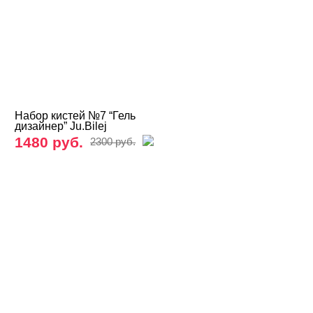
Iva Nails
JU.Bilej
KLIO
Kodi
MIO Nails
Набор кистей №7 “Гель
дизайнер” Ju.Bilej
MONAMI
1480 руб.
2300 руб.
Nano Professional
Nika Nagel
NOGTIKA
Patrisa Nail
Planet Nails
Runail
Serebro