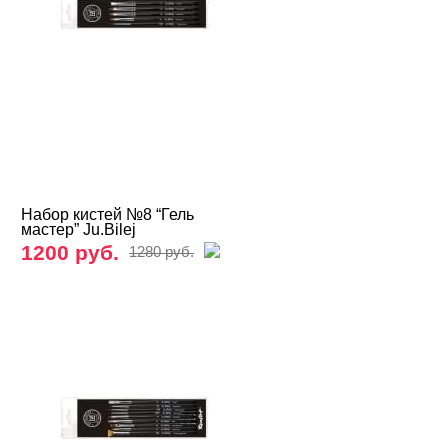
ADRICOCO
AMOKEY
Bagheera Nails
Beautix
Bloom
Charme
Набор кистей №8 “Гель
мастер” Ju.Bilej
DE LA RO
1200 руб.
1280 руб.
Global Fashion
Holy Molly
Imen
InGarden
IRISK