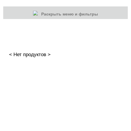
Раскрыть меню и фильтры
КАТЕГОРИИ
Cбросить
Акции
Новинки
< Нет продуктов >
Скоро в продаже
Распродажа
Дизайн ногтей
Втирка-спрей
Жидкая втирка
Ручки маркер для дизайна
3D дизайн