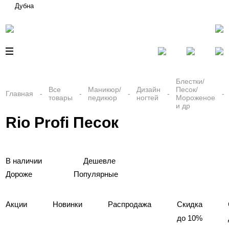
Дубна
Блестки/
Все
Маникюр/
Дизайн
Песок/
Главная
товары
педикюр
ногтей
Мороженое
и др
Rio Profi Песок
В наличии
Дешевле
Дороже
Популярные
Акции
Новинки
Распродажа
Скидка
до 10%