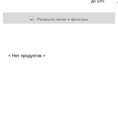
до 10%
Раскрыть меню и фильтры
КАТЕГОРИИ
Cбросить
Акции
Новинки
< Нет продуктов >
Скоро в продаже
Распродажа
Гель-лаки
Акварельные "По-мокрому"
База камуфлирующая MIO Nails
База камуфлирующая Nogtika
Базы