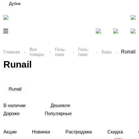
Дубна
Все
Гель-
Гель-
Runail
Главная
Базы
товары
лаки
лаки
Runail
Runail
В наличии
Дешевле
Дороже
Популярные
Акции
Новинки
Распродажа
Скидка