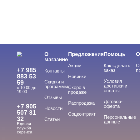
ЦЕНА
Cвернуть
О
Предложения
Помощь
О
магазине
Акции
Как сделать
О
+7 985
заказ
п
Контакты
883 53
Новинки
Условия
59
Скидки и
доставки и
программы
Скоро в
с 10:00 до
оплаты
19:00
продаже
Отзывы
ТИПЫ ГЕЛЕЙ
Договор-
Cвернуть
Распродажа
+7 905
оферта
Новости
507 31
Соцконтракт
Персональные
32
Статьи
данные
Единая
База
служба
сервиса
База для донаращивания