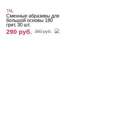
Бафы, полировщики, шлифовщики
TNL
Сменные абразивы для
Для натуральных ногтей
большой основы 180
грит, 30 шт.
Одноразовые наборы
290 руб.
360 руб.
Пилки для педикюра
Пилки профессиональные
Пилки со сменными файлами
Пилки-основы
Сменные файлы NOGTIKA
Сменные файлы BLOOM
Сменные файлы Global Fashion
Сменные файлы IB.DI NAILS
Сменные файлы Mystique