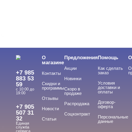
БРЕНДЫ
Cвернуть
TNL
ЦЕНА
Cвернуть
О
Предложения
Помощь
О
магазине
Акции
Как сделать
О
+7 985
заказ
п
Контакты
883 53
Новинки
Условия
59
Скидки и
доставки и
программы
Скоро в
с 10:00 до
оплаты
19:00
продаже
Отзывы
ВИДЫ ПИЛОК
Договор-
Cвернуть
Распродажа
+7 905
оферта
Новости
507 31
Соцконтракт
Персональные
32
Статьи
данные
Единая
Основы
служба
сервиса