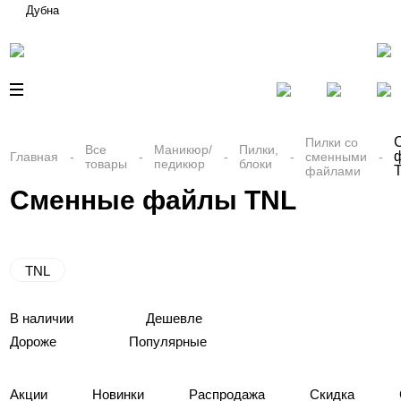
Дубна
Пилки со
Все
Маникюр/
Пилки,
Главная
сменными
товары
педикюр
блоки
файлами
Сменные файлы TNL
TNL
В наличии
Дешевле
Дороже
Популярные
Акции
Новинки
Распродажа
Скидка