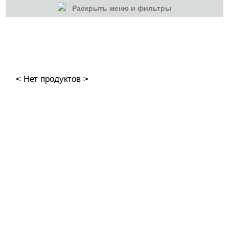
Раскрыть меню и фильтры
КАТЕГОРИИ
Cбросить
Акции
Новинки
< Нет продуктов >
Скоро в продаже
Распродажа
Наборы
Акрилы
Акриловая пудра
CHARME
Formula profi
IRISK Professional
Ju.Bilej