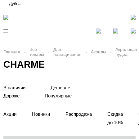
Дубна
Все
Для
Акриловая
Главная
Акрилы
товары
наращивания
пудра
CHARME
В наличии
Дешевле
Дороже
Популярные
Акции
Новинки
Распродажа
Скидка
до 10%