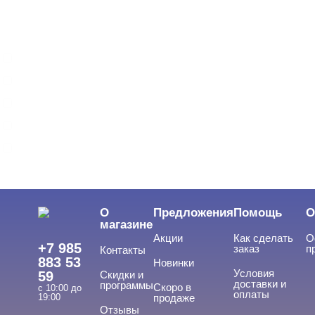
ADRICOCO
ARAVIA
ARTEX
BEAUTIX
BENOVY
Показать все
ЦЕНА
Cвернуть
О
Предложения
Помощь
О
магазине
Акции
Как сделать
О
+7 985
заказ
п
Контакты
883 53
Новинки
Условия
59
Скидки и
доставки и
программы
Скоро в
с 10:00 до
оплаты
19:00
продаже
Отзывы