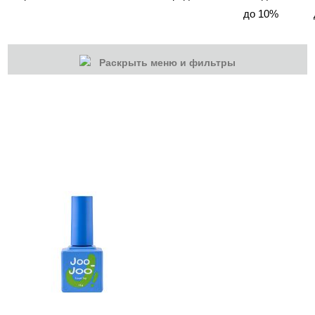
до 10%
Раскрыть меню и фильтры
КАТЕГОРИИ
Cбросить
Акции
Новинки
Скоро в продаже
Распродажа
Гель-лаки
Акварельные "По-мокрому"
База камуфлирующая MIO Nails
База камуфлирующая Nogtika