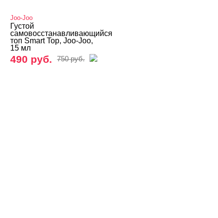
Базы
Joo-Joo
Базы камуфлирующие
Густой
самовосстанавливающийся
топ Smart Top, Joo-Joo,
Базы Неоновые
15 мл
490 руб.
750 руб.
Базы с Поталью
Базы Светоотражающие
Базы Цветные
Витражные
Кошачий глаз MIO Nails
Кошачий глаз NOGTIKA
Кошачий глаз Магниты
Светоотражающие Nogtika
Твердые кремовые гель-лаки