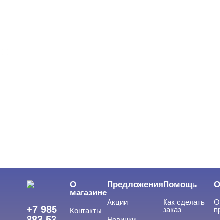
БРЕНДЫ
Cвернуть
Joo-Joo
ЦВЕТ
Свернуть
ЦЕНА
Cвернуть
О
Предложения
Помощь
О
магазине
Акции
Как сделать
О
+7 985
заказ
п
Контакты
883 53
Новинки