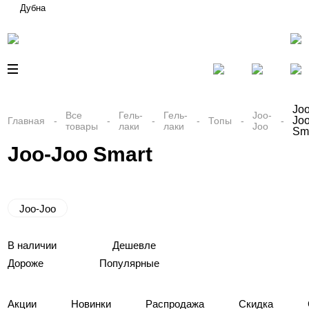
Дубна
Joo
Все
Гель-
Гель-
Joo-
Jo
Главная
Топы
товары
лаки
лаки
Joo
Sm
Joo-Joo Smart
Joo-Joo
В наличии
Дешевле
Дороже
Популярные
Акции
Новинки
Распродажа
Скидка