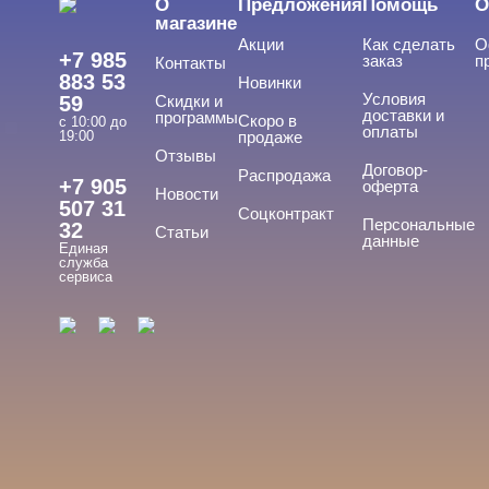
О
Предложения
Помощь
О
магазине
БРЕНДЫ
Cвернуть
Акции
Как сделать
О
+7 985
заказ
п
Контакты
883 53
Новинки
Условия
59
Скидки и
доставки и
программы
Скоро в
с 10:00 до
GLOBAL FASHION
оплаты
19:00
продаже
Отзывы
Договор-
Распродажа
+7 905
оферта
ЦЕНА
Новости
Cвернуть
507 31
Соцконтракт
Персональные
32
Статьи
данные
Единая
служба
сервиса