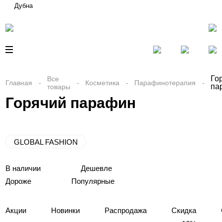
Дубна
Го
Все
Главная
Косметика
Парафинотерапия
па
товары
Горячий парафин
GLOBAL FASHION
В наличии
Дешевле
Дороже
Популярные
Акции
Новинки
Распродажа
Скидка