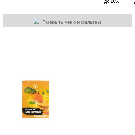
до 10%
Раскрыть меню и фильтры
КАТЕГОРИИ
Cбросить
Акции
Новинки
Скоро в продаже
Распродажа
Волосы
Массаж
Парафинотерапия
Валенки и варежки
Горячий парафин