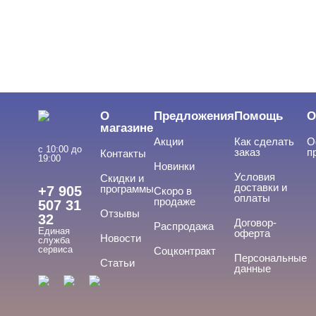
О
Предложения
Помощь
О
магазине
Акции
Как сделать
О
с 10:00 до
заказ
п
Контакты
19:00
Новинки
Условия
Скидки и
доставки и
программы
+7 905
Скоро в
оплаты
продаже
507 31
Отзывы
32
Договор-
Распродажа
Единая
оферта
Новости
служба
сервиса
Соцконтракт
Персональные
Статьи
данные