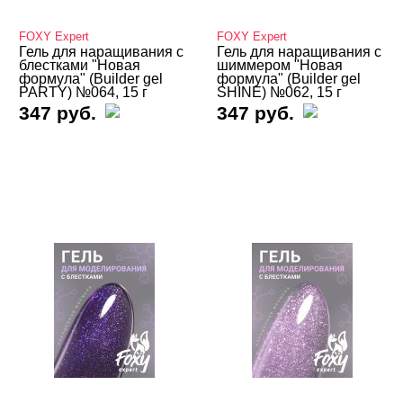
MADELON
FOXY Expert
FOXY Expert
MIO Nails
Гель для наращивания с
Гель для наращивания с
блестками "Новая
шиммером "Новая
формула" (Builder gel
формула" (Builder gel
MOLLON PRO
PARTY) №064, 15 г
SHINE) №062, 15 г
347 руб.
347 руб.
MONAMI
Nail Best
Nano Professional
NFU.Oh
Nika Nagel
NOGTIKA
NOGTISHOP
Patrisa Nail
Severina