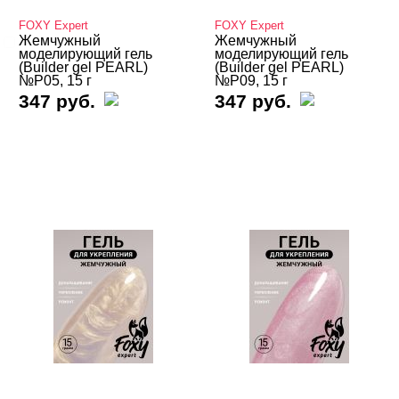
FOXY Expert
FOXY Expert
Жемчужный
Жемчужный
FOXY Expert
моделирующий гель
моделирующий гель
(Builder gel PEARL)
(Builder gel PEARL)
№P05, 15 г
№P09, 15 г
ЦВЕТ
Свернуть
347 руб.
347 руб.
ЦЕНА
Cвернуть