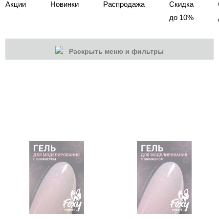
Акции
Новинки
Распродажа
Скидка
до 10%
Раскрыть меню и фильтры
КАТЕГОРИИ
Cбросить
Акции
Новинки
Скоро в продаже
Распродажа
Наборы
Акрилы
Гель-краски
Гели и Акрил гели