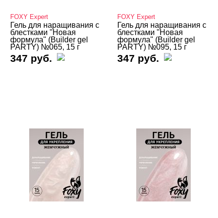
UNO
FOXY Expert
FOXY Expert
Опция
Гель для наращивания с
Гель для наращивания с
блестками "Новая
блестками "Новая
Конструирующие гели
формула" (Builder gel
формула" (Builder gel
PARTY) №065, 15 г
PARTY) №095, 15 г
Однофазные гели
347 руб.
347 руб.
Цветные гели - Gel Color
Гель-желе
Гель-пластилин
Гели 3D и 4D
Кисти
Типсы, формы, клей
БРЕНДЫ
Cвернуть