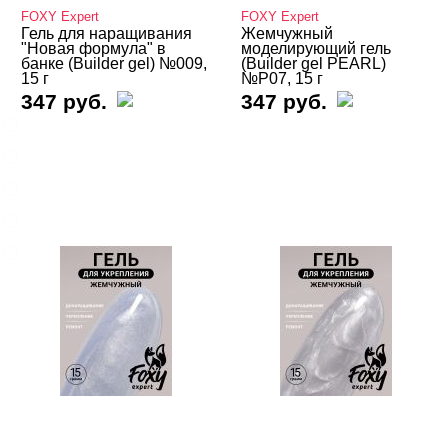
FOXY Expert
FOXY Expert
Гель для наращивания
Жемчужный
ТИПЫ ГЕЛЕЙ
Cвернуть
"Новая формула" в
моделирующий гель
банке (Builder gel) №009,
(Builder gel PEARL)
15 г
№P07, 15 г
347 руб.
347 руб.
3д
4-d гели
База
Вельвет
Для френча
Показать все