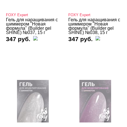
База
FOXY Expert
FOXY Expert
Жидкие гели и полигели
Гель для наращивания с
Гель для наращивания с
шиммером "Новая
шиммером "Новая
формула" (Builder gel
формула" (Builder gel
Акригель (полигель)
SHINE) №037, 15 г
SHINE) №038, 15 г
347 руб.
347 руб.
Биогель
Гели для френча
Камуфлирующие гели
ADRICOCO
ARTEX
CHARME
CosmoLac
COSMOPROFI
E.Mi