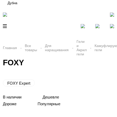
Дубна
Гели
Все
Для
и
Камуфлиру
Главная
товары
наращивания
Акрил
гели
гели
FOXY
FOXY Expert
В наличии
Дешевле
Дороже
Популярные